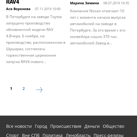
RAV4
Марина Зимина
-
08.07.2019 10:35
Ася Воронова
-
07.11.2019 10:00
Компания Nissan отмечает 10
В Петербурге на заводе Toyota
лет с момента начала выпуска
запущено производство
автомобилей на заводе в
обновленной модели RAV
Петербурге. За это время с его
4.Вчера, 6 ноября, на
конвейера сошло 370 тыс.
производстве, расположенном в
автомобилей.Завод в...
Шушарах, состоялась
торжественная церемония
запуска RAV4 нового...
1
2
Все новости
Город
Происшествия
Деньги
Общество
Спорт
Вне СПб
Политика
Ленобласть
Пресс-релизы