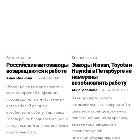
Бизнес-вести
Бизнес-вести
Российские автозаводы
Заводы Nissan, Toyota и
возвращаются к работе
Huyndai в Петербурге не
намерены
Анна Иванова
-
07.04.2020 14:17
возобновлять работу
Несмотря на разгар пандемии
Анна Иванова
-
07.04.2020 09:07
коронавирусной инфекции,
В конце марта работу
производители отечественных
автомобильных предприятий в
автомобилей решили
Северной столице временно
возобновить работу. Так, завод
приостановили из-за кризиса,
"Соллерс" во Владивостоке уже в
вызванного пандемией
понедельник, 6 апреля, вернулся
коронавирусной
к деятельности...
инфекции.Ухудшившаяся