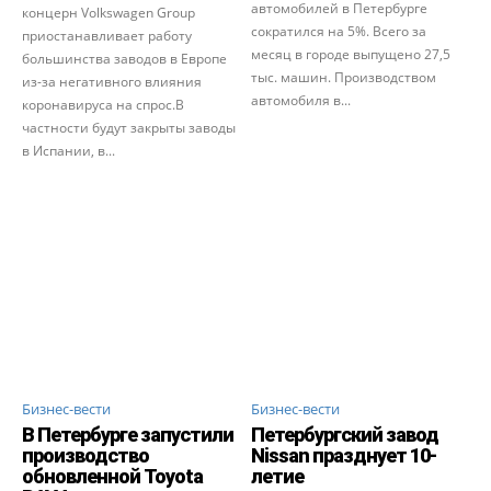
автомобилей в Петербурге
концерн Volkswagen Group
сократился на 5%. Всего за
приостанавливает работу
месяц в городе выпущено 27,5
большинства заводов в Европе
тыс. машин. Производством
из-за негативного влияния
автомобиля в...
коронавируса на спрос.В
частности будут закрыты заводы
в Испании, в...
Бизнес-вести
Бизнес-вести
В Петербурге запустили
Петербургский завод
производство
Nissan празднует 10-
обновленной Toyota
летие