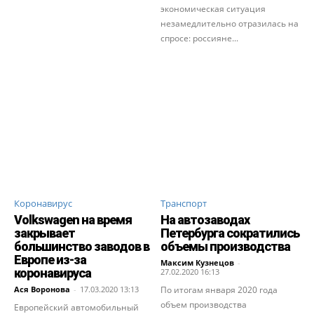
экономическая ситуация
незамедлительно отразилась на
спросе: россияне...
Коронавирус
Транспорт
Volkswagen на время
На автозаводах
закрывает
Петербурга сократились
большинство заводов в
объемы производства
Европе из-за
Максим Кузнецов
-
коронавируса
27.02.2020 16:13
Ася Воронова
-
17.03.2020 13:13
По итогам января 2020 года
объем производства
Европейский автомобильный