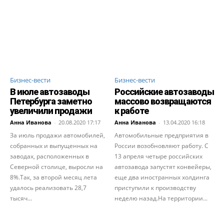
Бизнес-вести
Бизнес-вести
В июле автозаводы
Российские автозаводы
Петербурга заметно
массово возвращаются
увеличили продажи
к работе
Анна Иванова
-
20.08.2020 17:17
Анна Иванова
-
13.04.2020 16:18
За июль продажи автомобилей,
Автомобильные предприятия в
собранных и выпущенных на
России возобновляют работу. С
заводах, расположенных в
13 апреля четыре российских
Северной столице, выросли на
автозавода запустят конвейеры,
8%.Так, за второй месяц лета
еще два иностранных холдинга
удалось реализовать 28,7
приступили к производству
тысяч...
неделю назад.На территории...