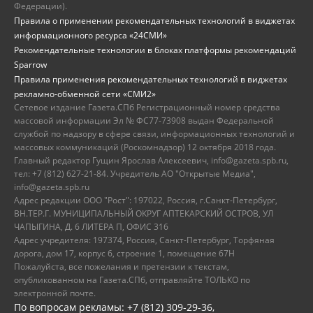
Федерации).
Правила о применении рекомендательных технологий в виджетах
информационного ресурса «24СМИ»
Рекомендательные технологии в блоках платформы рекомендаций
Sparrow
Правила применения рекомендательных технологий в виджетах
рекламно-обменной сети «СМИ2»
Сетевое издание Газета.СПб Регистрационный номер средства
массовой информации Эл № ФС77-73908 выдан Федеральной
службой по надзору в сфере связи, информационных технологий и
массовых коммуникаций (Роскомнадзор) 12 октября 2018 года.
Главный редактор Гущин Ярослав Алексеевич, info@gazeta.spb.ru,
тел: +7 (812) 627-21-84. Учредитель АО "Открытые Медиа",
info@gazeta.spb.ru
Адрес редакции ООО "Рост": 197022, Россия, г.Санкт-Петербург,
ВН.ТЕР.Г. МУНИЦИПАЛЬНЫЙ ОКРУГ АПТЕКАРСКИЙ ОСТРОВ, УЛ
ЧАПЫГИНА, Д. 6 ЛИТЕРА П, ОФИС 316
Адрес учредителя: 197374, Россия, Санкт-Петербург, Торфяная
дорога, дом 17, корпус 6, строение 1, помещение 67Н
Пожалуйста, все пожелания и претензии к текстам,
опубликованном на Газета.СПб, отправляйте ТОЛЬКО по
электронной почте.
По вопросам рекламы: +7 (812) 309-29-36,