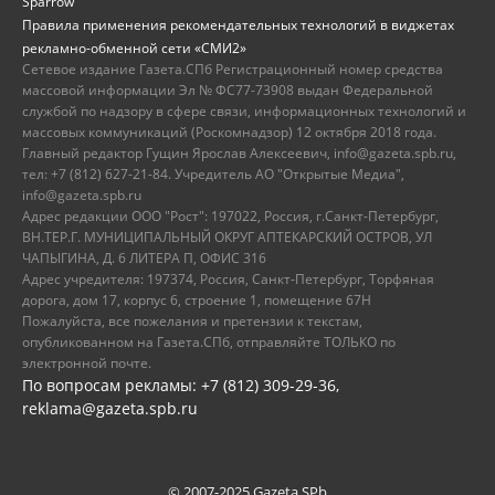
Sparrow
Правила применения рекомендательных технологий в виджетах
рекламно-обменной сети «СМИ2»
Сетевое издание Газета.СПб Регистрационный номер средства
массовой информации Эл № ФС77-73908 выдан Федеральной
службой по надзору в сфере связи, информационных технологий и
массовых коммуникаций (Роскомнадзор) 12 октября 2018 года.
Главный редактор Гущин Ярослав Алексеевич, info@gazeta.spb.ru,
тел: +7 (812) 627-21-84. Учредитель АО "Открытые Медиа",
info@gazeta.spb.ru
Адрес редакции ООО "Рост": 197022, Россия, г.Санкт-Петербург,
ВН.ТЕР.Г. МУНИЦИПАЛЬНЫЙ ОКРУГ АПТЕКАРСКИЙ ОСТРОВ, УЛ
ЧАПЫГИНА, Д. 6 ЛИТЕРА П, ОФИС 316
Адрес учредителя: 197374, Россия, Санкт-Петербург, Торфяная
дорога, дом 17, корпус 6, строение 1, помещение 67Н
Пожалуйста, все пожелания и претензии к текстам,
опубликованном на Газета.СПб, отправляйте ТОЛЬКО по
электронной почте.
По вопросам рекламы: +7 (812) 309-29-36,
reklama@gazeta.spb.ru
© 2007-2025 Gazeta.SPb