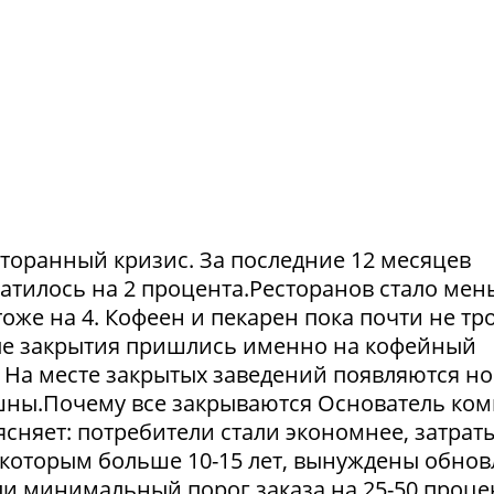
сторанный кризис. За последние 12 месяцев
атилось на 2 процента.Ресторанов стало мен
тоже на 4. Кофеен и пекарен пока почти не тр
ые закрытия пришлись именно на кофейный
. На месте закрытых заведений появляются но
пешны.Почему все закрываются Основатель ко
сняет: потребители стали экономнее, затрат
 которым больше 10-15 лет, вынуждены обнов
и минимальный порог заказа на 25-50 проце