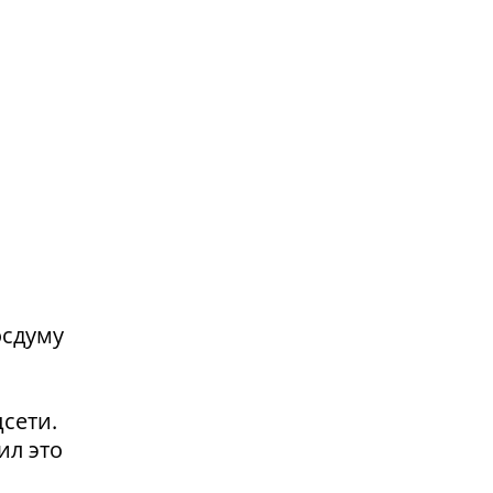
осдуму
сети.
ил это