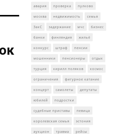
авария
проверка
пулково
москва
недвижимость
семья
ЗакС
задержание
мчс
бизнес
банки
финляндия
жильё
ток
конкурс
штраф
пенсии
мошенники
пенсионеры
отдых
турция
кирилл поляков
космос
ограничения
фигурное катание
концерт
самолеты
депутаты
юбилей
подростки
судебные приставы
певица
королевская семья
эстония
аукцион
травма
рейсы