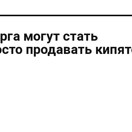
рга могут стать
осто продавать кипя