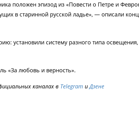
ика положен эпизод из «Повести о Петре и Февро
ущих в старинной русской ладье», — описали кон
рию: установили систему разного типа освещения,
ль «За любовь и верность».
фициальных каналах в
Telegram
и
Дзене
i