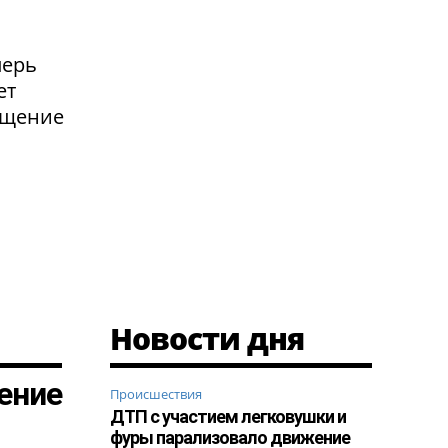
перь
ет
ащение
Новости дня
ение
Происшествия
ДТП с участием легковушки и
фуры парализовало движение