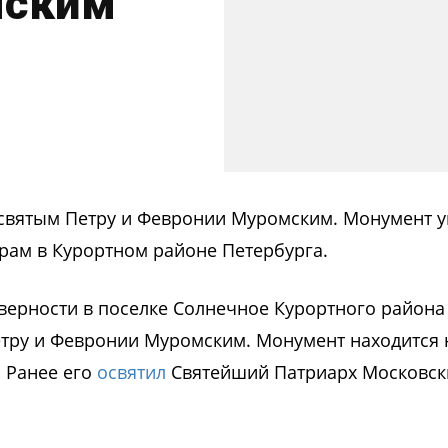
мским
 святым Петру и Февронии Муромским. Монумент у
рам в Курортном районе Петербурга.
и верности в поселке Солнечное Курортного района
етру и Февронии Муромским. Монумент находится 
 Ранее его
освятил
Святейший Патриарх Московск