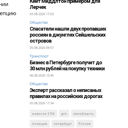
Кейт Миддлтон примером для
нии
Лерчек
цепцию
03.08.2026 17:03
Общество
Спасатели нашли двух пропавших
россиян в джунглях Сейшельских
островов
05.08.2026 09:57
Транспорт
Бизнес в Петербурге получит до
30 млн рублей на покупку техники
06.08.2026 10:45
Общество
Эксперт рассказал о неписаных
правилах на российских дорогах
05.08.2026 17:34
новости СПб
дтп
ленобласть
полиция
петербург
Россия