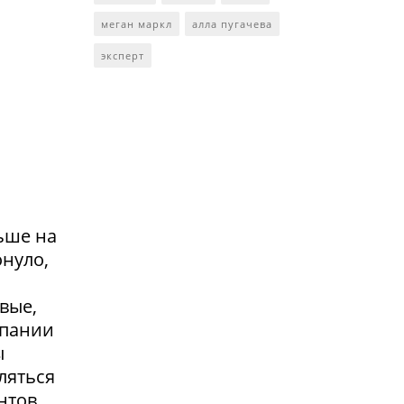
меган маркл
алла пугачева
эксперт
ьше на
онуло,
вые,
мпании
ы
ляться
нтов,