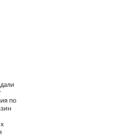
адали
т
вия по
азин
их
я