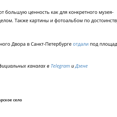
т большую ценность как для конкретного музея-
 целом. Также картины и фотоальбом по достоинств
иного Двора в Санкт-Петербурге
отдали
под площад
фициальных каналах в
Telegram
и
Дзене
i
арское село