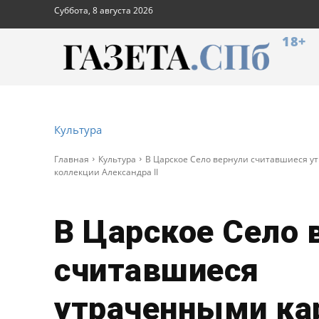
Суббота, 8 августа 2026
18+
Культура
Главная
Культура
В Царское Село вернули считавшиеся у
коллекции Александра II
В Царское Село 
считавшиеся
утраченными ка