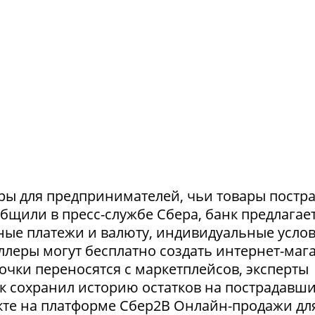
ры для предпринимателей, чьи товары постр
ообщили в пресс-службе Сбера, банк предлагае
ные платежи и валюту, индивидуальные усло
селлеры могут бесплатно создать интернет-маг
очки переносятся с маркетплейсов, эксперты
нк сохранил историю остатков на пострадавш
укте на платформе Сбер2В Онлайн-продажи дл