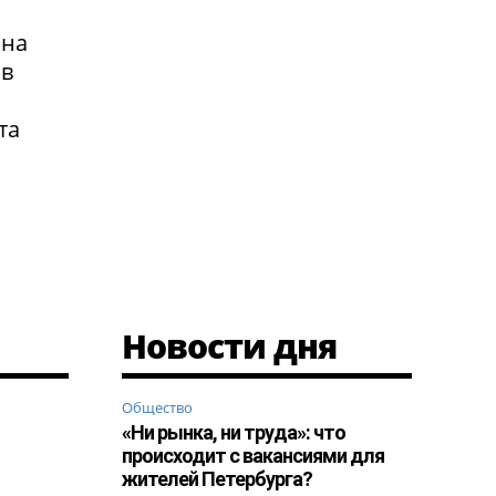
 на
 в
та
Новости дня
Общество
«Ни рынка, ни труда»: что
происходит с вакансиями для
жителей Петербурга?