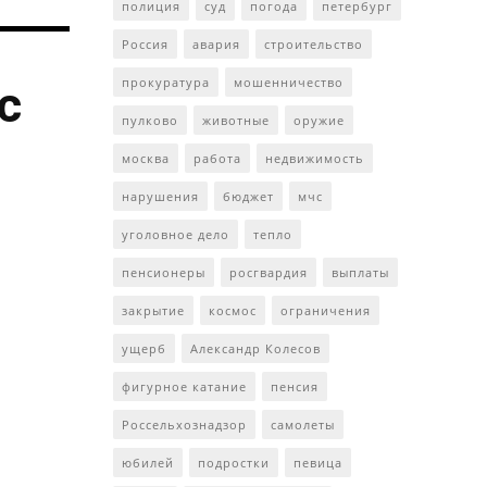
полиция
суд
погода
петербург
Россия
авария
строительство
прокуратура
мошенничество
с
пулково
животные
оружие
москва
работа
недвижимость
нарушения
бюджет
мчс
уголовное дело
тепло
пенсионеры
росгвардия
выплаты
закрытие
космос
ограничения
ущерб
Александр Колесов
фигурное катание
пенсия
Россельхознадзор
самолеты
юбилей
подростки
певица