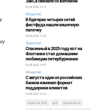
ЗакСа связали со взломом
05.08.2026 15:12
Общество
у
В бургерах четырех сетей
фастфуда нашли кишечную
палочку
06.08.2026 12:39
ку
Транспорт
Спасенный в 2025 году кот на
Фонтанке стал домашним
любимцем петербурженки
03.08.2026 14:07
Общество
С августа один из российских
банков изменил формат
поддержки клиентов
03.08.2026 10:32
новости СПб
дтп
ленобласть