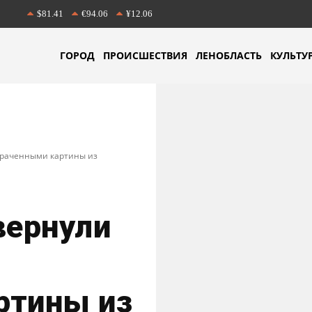
$81.41
€94.06
¥12.06
ГОРОД
ПРОИСШЕСТВИЯ
ЛЕНОБЛАСТЬ
КУЛЬТУ
траченными картины из
вернули
ртины из