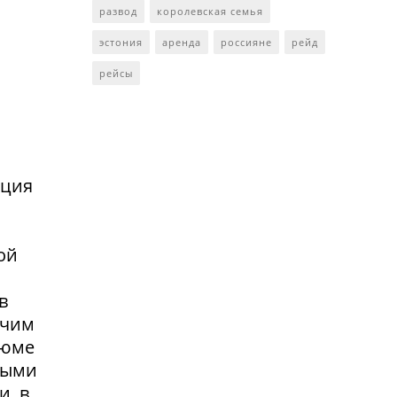
развод
королевская семья
эстония
аренда
россияне
рейд
рейсы
нция
ой
в
очим
зюме
выми
и, в