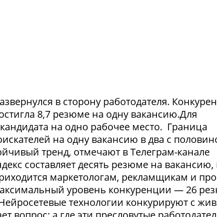
азвернулся в сторону работодателя. Конкуре
достигла 8,7 резюме на одну вакансию.Для
1 кандидата на одно рабочее место. Граница
искателей на одну вакансию в два с половин
тойчивый тренд, отмечают в Телеграм-канале
екс составляет десять резюме на вакансию, 
приходится маркетологам, рекламщикам и пр
максимальный уровень конкуренции — 26 ре
. Нейросетевые технологии конкурируют с жи
т вопрос: а где эти пресловутые работодател