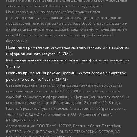
Политика и власть, деньги и бизнес, культура и спорт, – основные
темы, которые Газета.СПб затрагивает каждый день!
На информационном ресурсе (сайте) применяются
рекомендательные технологии (информационные технологии
предоставления информации на основе сбора, систематизации и
анализа сведений, относящихся к предпочтениям пользователей
сети «Интернет», находящихся на территории Российской
Федерации).
Правила о применении рекомендательных технологий в виджетах
информационного ресурса «24СМИ»
Рекомендательные технологии в блоках платформы рекомендаций
Sparrow
Правила применения рекомендательных технологий в виджетах
рекламно-обменной сети «СМИ2»
Сетевое издание Газета.СПб Регистрационный номер средства
массовой информации Эл № ФС77-73908 выдан Федеральной
службой по надзору в сфере связи, информационных технологий и
массовых коммуникаций (Роскомнадзор) 12 октября 2018 года.
Главный редактор Гущин Ярослав Алексеевич, info@gazeta.spb.ru,
тел: +7 (812) 627-21-84. Учредитель АО "Открытые Медиа",
info@gazeta.spb.ru
Адрес редакции ООО "Рост": 197022, Россия, г.Санкт-Петербург,
ВН.ТЕР.Г. МУНИЦИПАЛЬНЫЙ ОКРУГ АПТЕКАРСКИЙ ОСТРОВ, УЛ