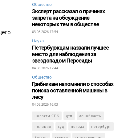
Общество
Эксперт рассказал о причинах
запрета на обсуждение
некоторых тем в обществе
щего
03.08.2026 17:54
Наука
Петербуржцам назвали лучшее
место для наблюдения за
звездопадом Персеиды
04.08.2026 17:44
Общество
Грибникам напомнили о способах
поиска оставленной машины в
лесу
04.08.2026 16:03
новости СПб
дтп
ленобласть
полиция
суд
погода
петербург
Россия
авария
строительство