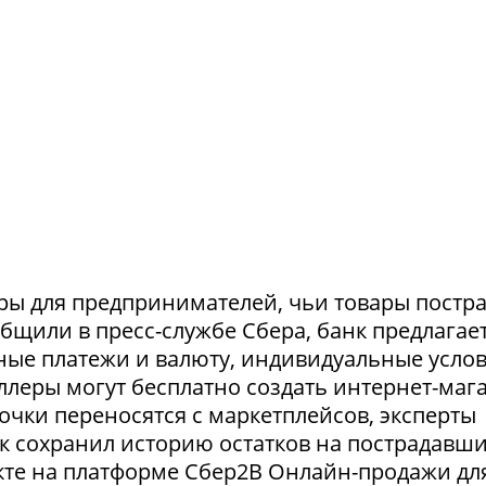
ры для предпринимателей, чьи товары постр
ообщили в пресс-службе Сбера, банк предлагае
ные платежи и валюту, индивидуальные усло
селлеры могут бесплатно создать интернет-маг
очки переносятся с маркетплейсов, эксперты
нк сохранил историю остатков на пострадавш
укте на платформе Сбер2В Онлайн-продажи дл