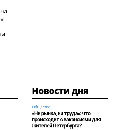
 на
 в
та
Новости дня
Общество
«Ни рынка, ни труда»: что
происходит с вакансиями для
жителей Петербурга?