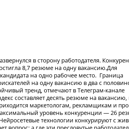
азвернулся в сторону работодателя. Конкуре
достигла 8,7 резюме на одну вакансию.Для
1 кандидата на одно рабочее место. Граница
искателей на одну вакансию в два с половин
тойчивый тренд, отмечают в Телеграм-канале
екс составляет десять резюме на вакансию, 
приходится маркетологам, рекламщикам и пр
максимальный уровень конкуренции — 26 ре
. Нейросетевые технологии конкурируют с жи
т вопрос: а где эти пресловутые работодател