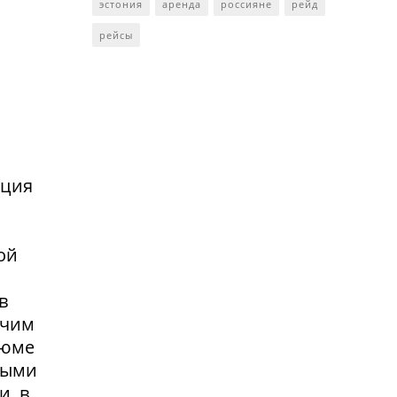
эстония
аренда
россияне
рейд
рейсы
нция
ой
в
очим
зюме
выми
и, в