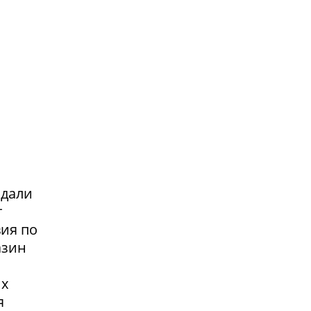
адали
т
вия по
азин
их
я