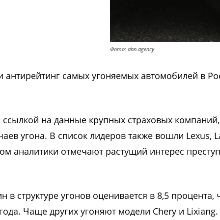
Фото: abn.agency
ли антирейтинг самых угоняемых автомобилей в Ро
 ссылкой на данные крупных страховых компаний,
аев угона. В список лидеров также вошли Lexus, L
 этом аналитики отмечают растущий интерес престу
н в структуре угонов оценивается в 8,5 процента, 
да. Чаще других угоняют модели Chery и Lixiang.