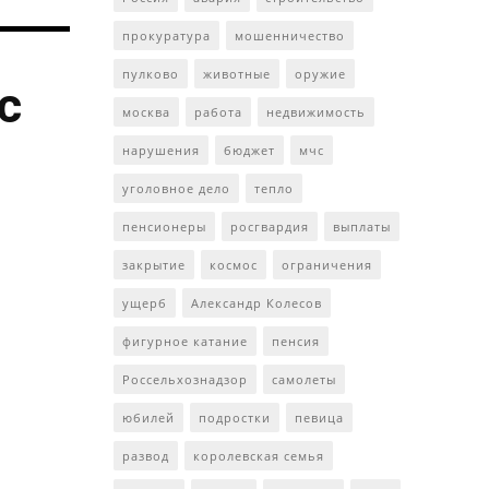
прокуратура
мошенничество
пулково
животные
оружие
с
москва
работа
недвижимость
нарушения
бюджет
мчс
уголовное дело
тепло
пенсионеры
росгвардия
выплаты
закрытие
космос
ограничения
ущерб
Александр Колесов
фигурное катание
пенсия
Россельхознадзор
самолеты
юбилей
подростки
певица
развод
королевская семья