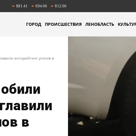
$81.41
€94.06
¥12.06
ГОРОД
ПРОИСШЕСТВИЯ
ЛЕНОБЛАСТЬ
КУЛЬТУ
главили антирейтинг угонов в
мобили
зглавили
нов в