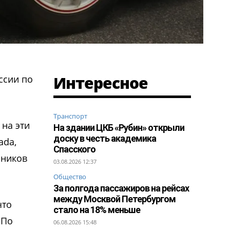
Интересное
ссии по
Транспорт
 на эти
На здании ЦКБ «Рубин» открыли
доску в честь академика
ada,
Спасского
пников
03.08.2026 12:37
Общество
За полгода пассажиров на рейсах
между Москвой Петербургом
что
стало на 18% меньше
 По
06.08.2026 15:48