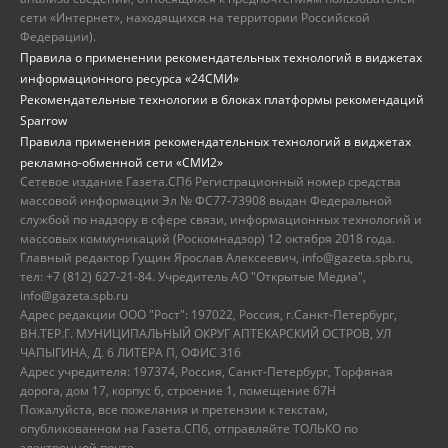
сети «Интернет», находящихся на территории Российской
Федерации).
Правила о применении рекомендательных технологий в виджетах
информационного ресурса «24СМИ»
Рекомендательные технологии в блоках платформы рекомендаций
Sparrow
Правила применения рекомендательных технологий в виджетах
рекламно-обменной сети «СМИ2»
Сетевое издание Газета.СПб Регистрационный номер средства
массовой информации Эл № ФС77-73908 выдан Федеральной
службой по надзору в сфере связи, информационных технологий и
массовых коммуникаций (Роскомнадзор) 12 октября 2018 года.
Главный редактор Гущин Ярослав Алексеевич, info@gazeta.spb.ru,
тел: +7 (812) 627-21-84. Учредитель АО "Открытые Медиа",
info@gazeta.spb.ru
Адрес редакции ООО "Рост": 197022, Россия, г.Санкт-Петербург,
ВН.ТЕР.Г. МУНИЦИПАЛЬНЫЙ ОКРУГ АПТЕКАРСКИЙ ОСТРОВ, УЛ
ЧАПЫГИНА, Д. 6 ЛИТЕРА П, ОФИС 316
Адрес учредителя: 197374, Россия, Санкт-Петербург, Торфяная
дорога, дом 17, корпус 6, строение 1, помещение 67Н
Пожалуйста, все пожелания и претензии к текстам,
опубликованном на Газета.СПб, отправляйте ТОЛЬКО по
электронной почте.