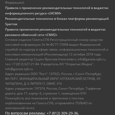
Федерации).
Правила о применении рекомендательных технологий в виджетах
информационного ресурса «24СМИ»
Рекомендательные технологии в блоках платформы рекомендаций
Sparrow
Правила применения рекомендательных технологий в виджетах
рекламно-обменной сети «СМИ2»
Сетевое издание Газета.СПб Регистрационный номер средства
массовой информации Эл № ФС77-73908 выдан Федеральной
службой по надзору в сфере связи, информационных технологий и
массовых коммуникаций (Роскомнадзор) 12 октября 2018 года.
Главный редактор Гущин Ярослав Алексеевич, info@gazeta.spb.ru,
тел: +7 (812) 627-21-84. Учредитель АО "Открытые Медиа",
info@gazeta.spb.ru
Адрес редакции ООО "Рост": 197022, Россия, г.Санкт-Петербург,
ВН.ТЕР.Г. МУНИЦИПАЛЬНЫЙ ОКРУГ АПТЕКАРСКИЙ ОСТРОВ, УЛ
ЧАПЫГИНА, Д. 6 ЛИТЕРА П, ОФИС 316
Адрес учредителя: 197374, Россия, Санкт-Петербург, Торфяная
дорога, дом 17, корпус 6, строение 1, помещение 67Н
Пожалуйста, все пожелания и претензии к текстам,
опубликованном на Газета.СПб, отправляйте ТОЛЬКО по
электронной почте.
По вопросам рекламы: +7 (812) 309-29-36,