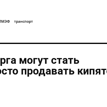
i
ПМЭФ
транспорт
рга могут стать
осто продавать кипя