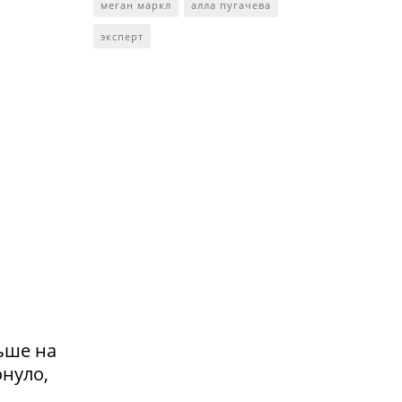
меган маркл
алла пугачева
эксперт
ьше на
онуло,