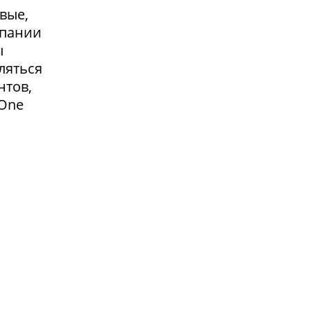
вые,
мпании
ы
ляться
нтов,
 One