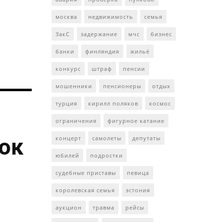
москва
недвижимость
семья
ЗакС
задержание
мчс
бизнес
банки
финляндия
жильё
конкурс
штраф
пенсии
мошенники
пенсионеры
отдых
турция
кирилл поляков
космос
ограничения
фигурное катание
ток
концерт
самолеты
депутаты
юбилей
подростки
судебные приставы
певица
королевская семья
эстония
аукцион
травма
рейсы