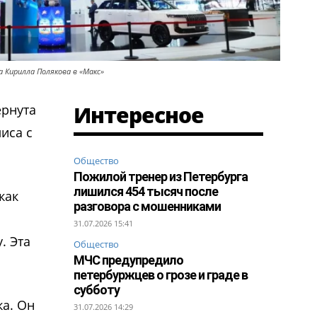
 Кирилла Полякова в «Макс»
Интересное
ернута
иса с
Общество
Пожилой тренер из Петербурга
лишился 454 тысяч после
как
разговора с мошенниками
31.07.2026 15:41
. Эта
Общество
МЧС предупредило
петербуржцев о грозе и граде в
субботу
ка. Он
31.07.2026 14:29