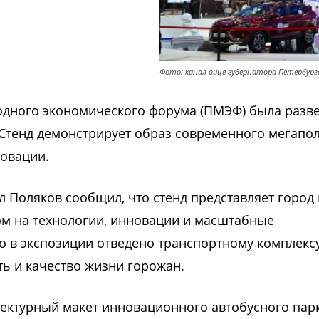
Фото: канал вице-губернатора Петербурга
одного экономического форума (ПМЭФ) была разв
Стенд демонстрирует образ современного мегапол
новации.
 Поляков сообщил, что стенд представляет город 
ом на технологии, инновации и масштабные
 в экспозиции отведено транспортному комплексу
ь и качество жизни горожан.
ектурный макет инновационного автобусного пар