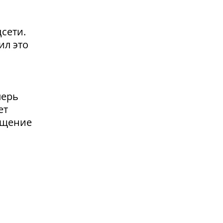
сети.
ил это
перь
ет
ащение