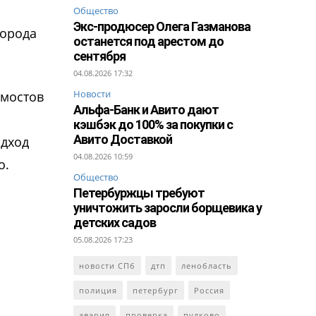
Общество
Экс-продюсер Олега Газманова
города
останется под арестом до
сентября
04.08.2026 17:32
Новости
 мостов
Альфа-Банк и Авито дают
кэшбэк до 100% за покупки с
Авито Доставкой
одход
04.08.2026 10:59
о.
Общество
Петербуржцы требуют
уничтожить заросли борщевика у
детских садов
05.08.2026 17:23
новости СПб
дтп
ленобласть
полиция
петербург
Россия
авария
проверка
пулково