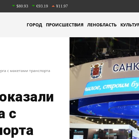
$80.93
€93.19
¥11.97
ГОРОД
ПРОИСШЕСТВИЯ
ЛЕНОБЛАСТЬ
КУЛЬТУ
рга с макетами транспорта
оказали
а с
порта