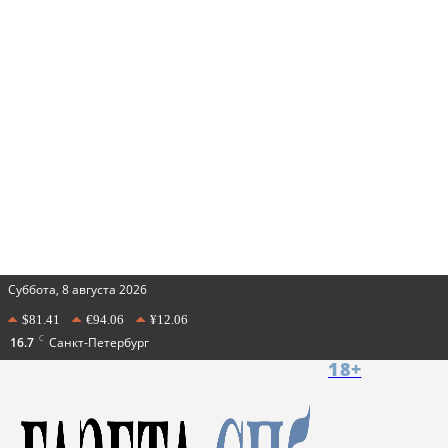
Суббота, 8 августа 2026
$81.41
€94.06
¥12.06
C
16.7
Санкт-Петербург
18+