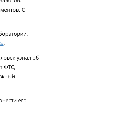
налогов.
ментов. С
аборатории,
с»
.
ловек узнал об
т ФТС,
нужный
онести его