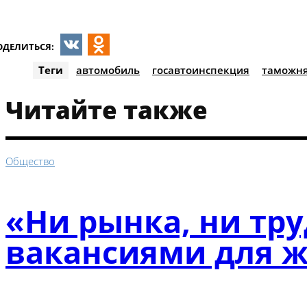
ОДЕЛИТЬСЯ:
VK
Odnoklassniki
Теги
автомобиль
госавтоинспекция
таможн
Читайте также
Общество
«Ни рынка, ни тру
вакансиями для ж