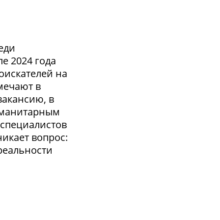
еди
ле 2024 года
оискателей на
тмечают в
вакансию, в
гуманитарным
-специалистов
икает вопрос:
 реальности