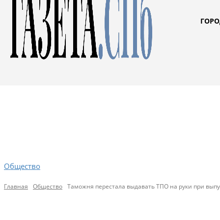
ГОРО
Общество
Главная
Общество
Таможня перестала выдавать ТПО на руки при вып