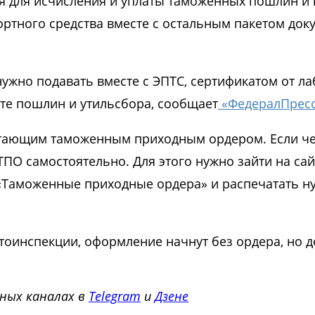
я для исчисления и уплаты таможенных пошлин и 
ртного средства вместе с остальным пакетом доку
нужно подавать вместе с ЭПТС, сертификатом от л
те пошлин и утильсбора, сообщает
«ФедералПрес
стающим таможенным приходным ордером. Если че
ТПО самостоятельно. Для этого нужно зайти на сай
л «Таможенные приходные ордера» и распечатать 
втоинспекции, оформление начнут без ордера, но д
ных каналах в
Telegram
и
Дзене