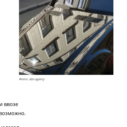
Фото: abn.agency
и ввозе
евозможно.