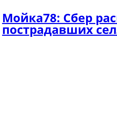
Мойка78: Сбер ра
пострадавших се