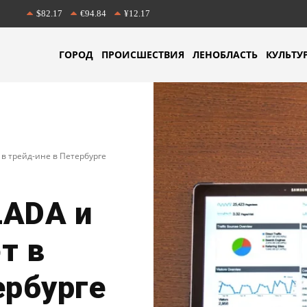
$82.17
€94.84
¥12.17
ГОРОД
ПРОИСШЕСТВИЯ
ЛЕНОБЛАСТЬ
КУЛЬТУ
 в трейд-ине в Петербурге
LADA и
т в
ербурге