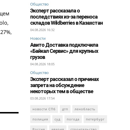
Общество
Эксперт рассказала о
бщем
последствиях из-за переноса
olo,
складов Wildberries в Казахстан
04.08.2026 16:32
 27%,
Новости
Авито Доставка подключила
«Байкал Сервис» для крупных
грузов
04.08.2026 18:05
Общество
Эксперт рассказал о причинах
запрета на обсуждение
некоторых тем в обществе
03.08.2026 17:54
новости СПб
дтп
ленобласть
полиция
суд
погода
петербург
Россия
авария
строительство