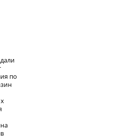
адали
т
вия по
азин
их
я
 на
 в