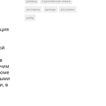
развод
королевская семья
эксперты
аренда
россияне
рейд
нция
ой
в
очим
зюме
выми
и, в