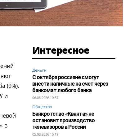
Интересное
лений
Деньги
ляют
С октября россияне смогут
внести наличные на счет через
a (9%),
банкомат любого банка
W и
06.08.2026 10:37
Общество
Банкротство «Кванта» не
ючевой
остановит производство
» в
телевизоров в России
05.08.2026 10:19