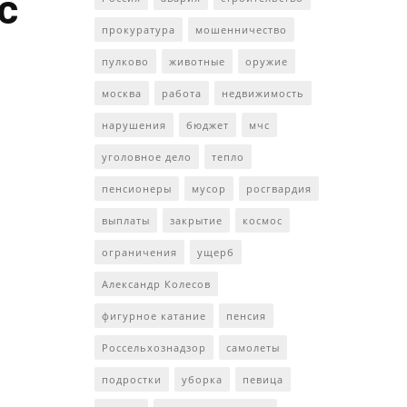
с
прокуратура
мошенничество
пулково
животные
оружие
москва
работа
недвижимость
нарушения
бюджет
мчс
уголовное дело
тепло
пенсионеры
мусор
росгвардия
выплаты
закрытие
космос
ограничения
ущерб
Александр Колесов
фигурное катание
пенсия
Россельхознадзор
самолеты
подростки
уборка
певица