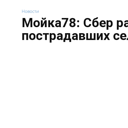
Новости
Мойка78: Сбер р
пострадавших се