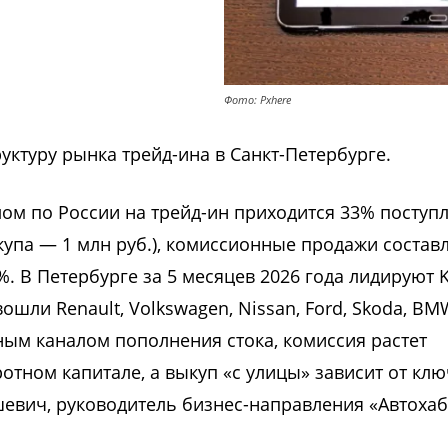
Фото: Pxhere
ктуру рынка трейд-ина в Санкт-Петербурге.
лом по России на трейд-ин приходится 33% поступ
купа — 1 млн руб.), комиссионные продажи состав
1%. В Петербурге за 5 месяцев 2026 года лидируют Ki
 вошли Renault, Volkswagen, Nissan, Ford, Skoda, BM
вным каналом пополнения стока, комиссия растет
отном капитале, а выкуп «с улицы» зависит от кл
евич, руководитель бизнес-направления «Автохаб