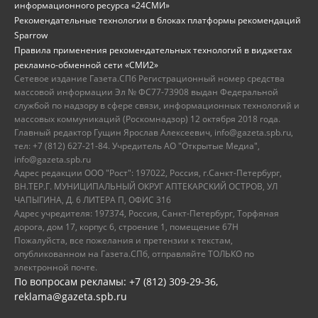
информационного ресурса «24СМИ»
Рекомендательные технологии в блоках платформы рекомендаций
Sparrow
Правила применения рекомендательных технологий в виджетах
рекламно-обменной сети «СМИ2»
Сетевое издание Газета.СПб Регистрационный номер средства
массовой информации Эл № ФС77-73908 выдан Федеральной
службой по надзору в сфере связи, информационных технологий и
массовых коммуникаций (Роскомнадзор) 12 октября 2018 года.
Главный редактор Гущин Ярослав Алексеевич, info@gazeta.spb.ru,
тел: +7 (812) 627-21-84. Учредитель АО "Открытые Медиа",
info@gazeta.spb.ru
Адрес редакции ООО "Рост": 197022, Россия, г.Санкт-Петербург,
ВН.ТЕР.Г. МУНИЦИПАЛЬНЫЙ ОКРУГ АПТЕКАРСКИЙ ОСТРОВ, УЛ
ЧАПЫГИНА, Д. 6 ЛИТЕРА П, ОФИС 316
Адрес учредителя: 197374, Россия, Санкт-Петербург, Торфяная
дорога, дом 17, корпус 6, строение 1, помещение 67Н
Пожалуйста, все пожелания и претензии к текстам,
опубликованном на Газета.СПб, отправляйте ТОЛЬКО по
электронной почте.
По вопросам рекламы: +7 (812) 309-29-36,
reklama@gazeta.spb.ru