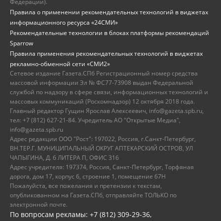
Федерации).
Правила о применении рекомендательных технологий в виджетах
информационного ресурса «24СМИ»
Рекомендательные технологии в блоках платформы рекомендаций
Sparrow
Правила применения рекомендательных технологий в виджетах
рекламно-обменной сети «СМИ2»
Сетевое издание Газета.СПб Регистрационный номер средства
массовой информации Эл № ФС77-73908 выдан Федеральной
службой по надзору в сфере связи, информационных технологий и
массовых коммуникаций (Роскомнадзор) 12 октября 2018 года.
Главный редактор Гущин Ярослав Алексеевич, info@gazeta.spb.ru,
тел: +7 (812) 627-21-84. Учредитель АО "Открытые Медиа",
info@gazeta.spb.ru
Адрес редакции ООО "Рост": 197022, Россия, г.Санкт-Петербург,
ВН.ТЕР.Г. МУНИЦИПАЛЬНЫЙ ОКРУГ АПТЕКАРСКИЙ ОСТРОВ, УЛ
ЧАПЫГИНА, Д. 6 ЛИТЕРА П, ОФИС 316
Адрес учредителя: 197374, Россия, Санкт-Петербург, Торфяная
дорога, дом 17, корпус 6, строение 1, помещение 67Н
Пожалуйста, все пожелания и претензии к текстам,
опубликованном на Газета.СПб, отправляйте ТОЛЬКО по
электронной почте.
По вопросам рекламы: +7 (812) 309-29-36,