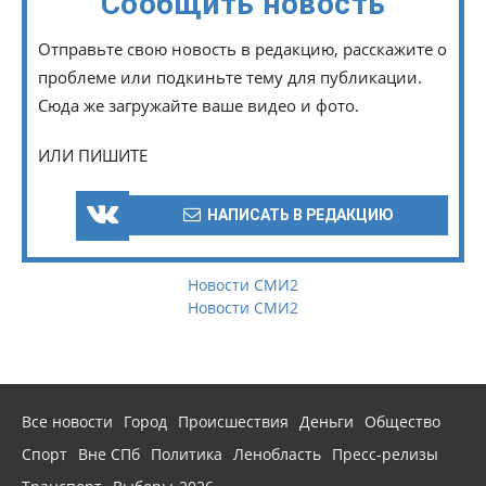
Сообщить новость
Отправьте свою новость в редакцию, расскажите о
проблеме или подкиньте тему для публикации.
Сюда же загружайте ваше видео и фото.
ИЛИ ПИШИТЕ
НАПИСАТЬ В РЕДАКЦИЮ
Новости СМИ2
Новости СМИ2
Все новости
Город
Происшествия
Деньги
Общество
Спорт
Вне СПб
Политика
Ленобласть
Пресс-релизы