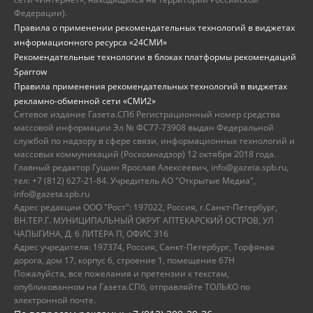
Федерации).
Правила о применении рекомендательных технологий в виджетах
информационного ресурса «24СМИ»
Рекомендательные технологии в блоках платформы рекомендаций
Sparrow
Правила применения рекомендательных технологий в виджетах
рекламно-обменной сети «СМИ2»
Сетевое издание Газета.СПб Регистрационный номер средства
массовой информации Эл № ФС77-73908 выдан Федеральной
службой по надзору в сфере связи, информационных технологий и
массовых коммуникаций (Роскомнадзор) 12 октября 2018 года.
Главный редактор Гущин Ярослав Алексеевич, info@gazeta.spb.ru,
тел: +7 (812) 627-21-84. Учредитель АО "Открытые Медиа",
info@gazeta.spb.ru
Адрес редакции ООО "Рост": 197022, Россия, г.Санкт-Петербург,
ВН.ТЕР.Г. МУНИЦИПАЛЬНЫЙ ОКРУГ АПТЕКАРСКИЙ ОСТРОВ, УЛ
ЧАПЫГИНА, Д. 6 ЛИТЕРА П, ОФИС 316
Адрес учредителя: 197374, Россия, Санкт-Петербург, Торфяная
дорога, дом 17, корпус 6, строение 1, помещение 67Н
Пожалуйста, все пожелания и претензии к текстам,
опубликованном на Газета.СПб, отправляйте ТОЛЬКО по
электронной почте.