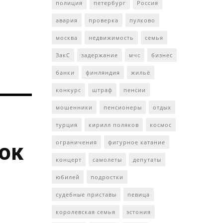
полиция
петербург
Россия
авария
проверка
пулково
москва
недвижимость
семья
ЗакС
задержание
мчс
бизнес
банки
финляндия
жильё
конкурс
штраф
пенсии
мошенники
пенсионеры
отдых
турция
кирилл поляков
космос
ограничения
фигурное катание
ток
концерт
самолеты
депутаты
юбилей
подростки
судебные приставы
певица
королевская семья
эстония