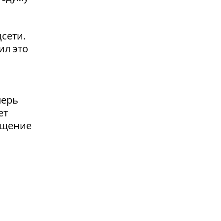
сети.
ил это
перь
ет
ащение