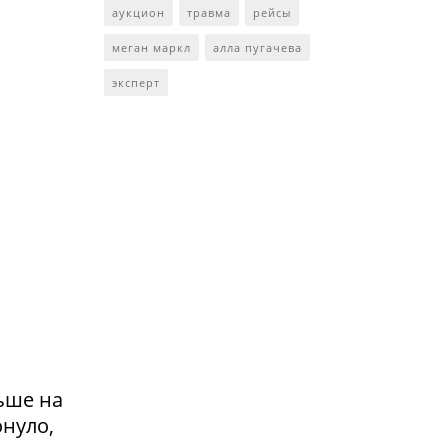
аукцион
травма
рейсы
меган маркл
алла пугачева
эксперт
ьше на
онуло,