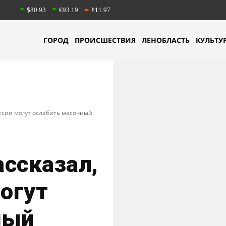
$80.93
€93.19
¥11.97
ГОРОД
ПРОИСШЕСТВИЯ
ЛЕНОБЛАСТЬ
КУЛЬТУ
оссии могут ослабить масочный
ссказал,
могут
ный