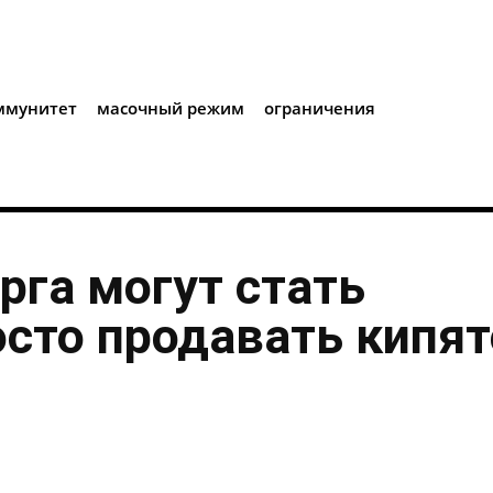
i
ммунитет
масочный режим
ограничения
рга могут стать
осто продавать кипя