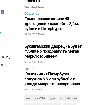
проекта
06.08.2026 12:22
да
Общество
Таможенники изъяли 40
драгоценных камней на 3,4 млн
,
рублей в Петербурге
04.08.2026 13:04
Общество
Букингемский дворец не будет
публично поздравлять Меган
Маркл с юбилеем
шнему
05.08.2026 13:59
ка
Транспорт
Компания из Петербурга
получила 6,6 млн рублей от
Фонда микрофинансирования
05.08.2026 16:42
новости СПб
дтп
ленобласть