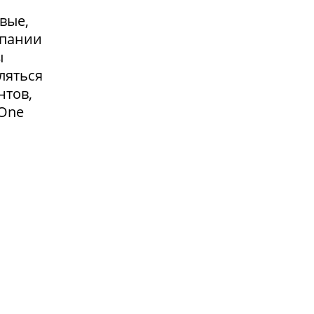
вые,
мпании
ы
ляться
нтов,
 One