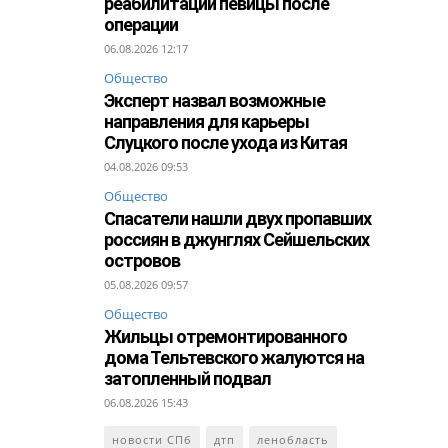
реабилитации певицы после
операции
06.08.2026 12:17
Общество
Эксперт назвал возможные
направления для карьеры
Слуцкого после ухода из Китая
04.08.2026 09:53
Общество
Спасатели нашли двух пропавших
россиян в джунглях Сейшельских
островов
05.08.2026 09:57
Общество
Жильцы отремонтированного
дома Тельтевского жалуются на
затопленный подвал
06.08.2026 15:43
новости СПб
дтп
ленобласть