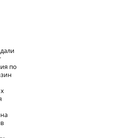
адали
т
вия по
азин
их
я
 на
 в