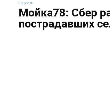
Новости
Мойка78: Сбер р
пострадавших се