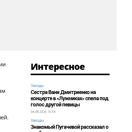
Интересное
ии
Звезды
ам
Сестра Вани Дмитриенко на
концерте в «Лужниках» спела под
голос другой певицы
04.08.2026 15:54
лей.
Звезды
Знакомый Пугачевой рассказал о