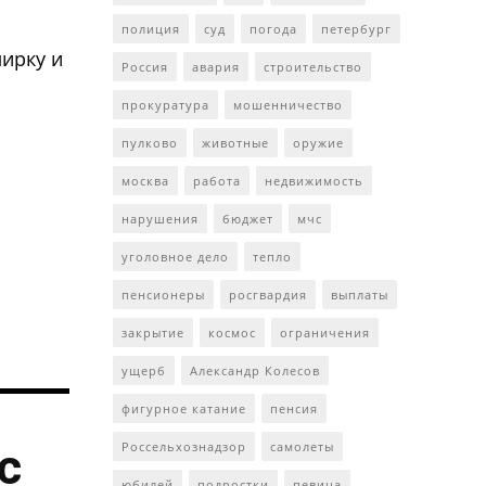
полиция
суд
погода
петербург
лирку и
Россия
авария
строительство
прокуратура
мошенничество
пулково
животные
оружие
москва
работа
недвижимость
нарушения
бюджет
мчс
уголовное дело
тепло
пенсионеры
росгвардия
выплаты
закрытие
космос
ограничения
ущерб
Александр Колесов
фигурное катание
пенсия
с
Россельхознадзор
самолеты
юбилей
подростки
певица