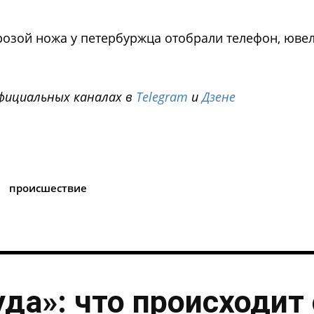
грозой ножа у петербуржца отобрали телефон, юве
фициальных каналах в
Telegram
и
Дзене
i
происшествие
уда»: что происходит 