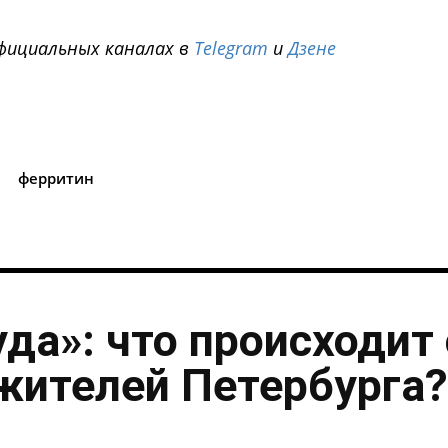
фициальных каналах в
Telegram
и
Дзене
i
ферритин
уда»: что происходит 
жителей Петербурга?