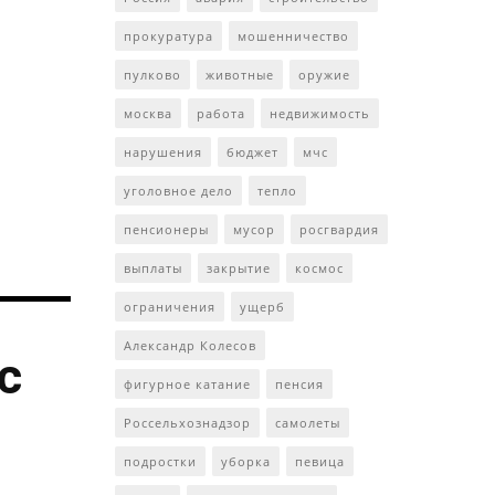
прокуратура
мошенничество
пулково
животные
оружие
москва
работа
недвижимость
нарушения
бюджет
мчс
уголовное дело
тепло
пенсионеры
мусор
росгвардия
выплаты
закрытие
космос
ограничения
ущерб
Александр Колесов
с
фигурное катание
пенсия
Россельхознадзор
самолеты
подростки
уборка
певица