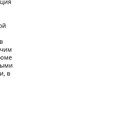
нция
ой
в
очим
зюме
выми
и, в