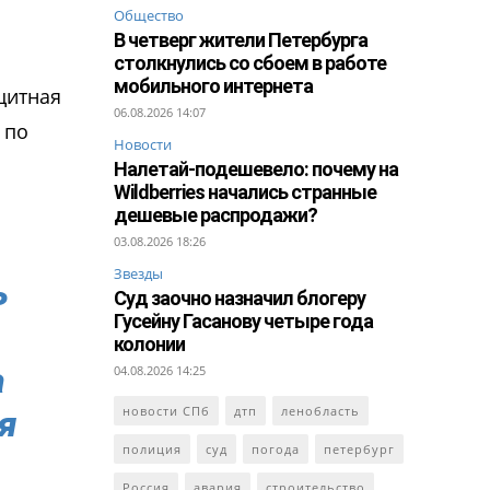
Общество
В четверг жители Петербурга
столкнулись со сбоем в работе
мобильного интернета
цитная
06.08.2026 14:07
 по
Новости
Налетай-подешевело: почему на
Wildberries начались странные
дешевые распродажи?
03.08.2026 18:26
Звезды
ь
Суд заочно назначил блогеру
Гусейну Гасанову четыре года
колонии
а
04.08.2026 14:25
новости СПб
дтп
ленобласть
я
полиция
суд
погода
петербург
Россия
авария
строительство