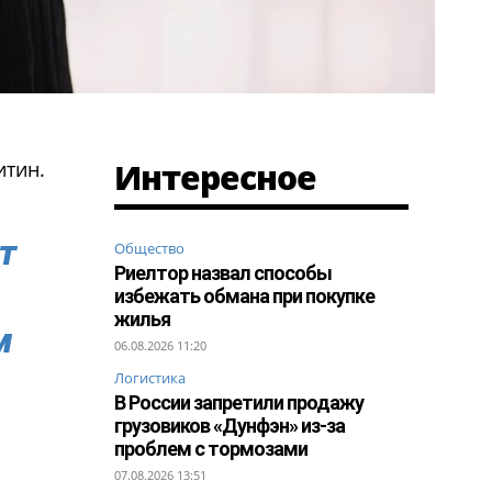
Интересное
итин.
т
Общество
Риелтор назвал способы
избежать обмана при покупке
жилья
м
06.08.2026 11:20
Логистика
В России запретили продажу
грузовиков «Дунфэн» из-за
проблем с тормозами
07.08.2026 13:51