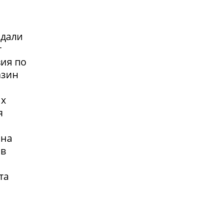
адали
т
вия по
азин
их
я
 на
 в
та