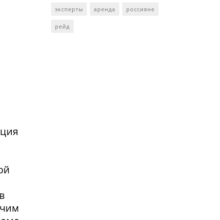
эксперты
аренда
россияне
рейд
нция
ой
в
очим