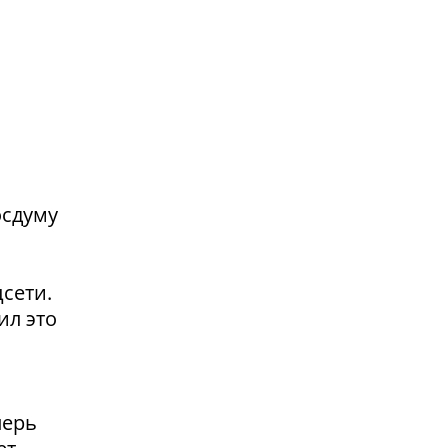
осдуму
сети.
ил это
перь