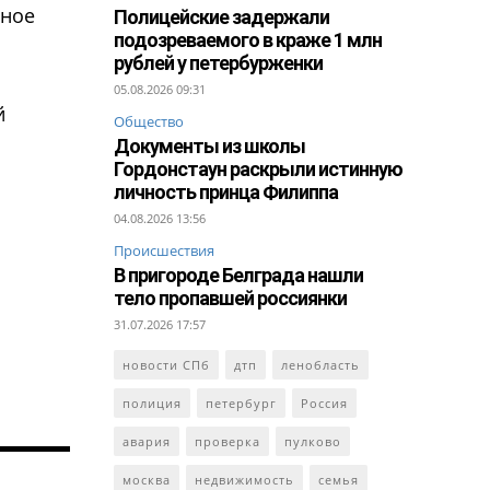
сное
Полицейские задержали
подозреваемого в краже 1 млн
рублей у петербурженки
05.08.2026 09:31
й
Общество
Документы из школы
Гордонстаун раскрыли истинную
личность принца Филиппа
04.08.2026 13:56
Происшествия
В пригороде Белграда нашли
тело пропавшей россиянки
31.07.2026 17:57
новости СПб
дтп
ленобласть
полиция
петербург
Россия
авария
проверка
пулково
москва
недвижимость
семья