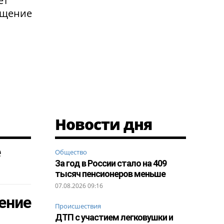
ет
ащение
Новости дня
е
Общество
За год в России стало на 409
тысяч пенсионеров меньше
07.08.2026 09:16
ение
Происшествия
ДТП с участием легковушки и