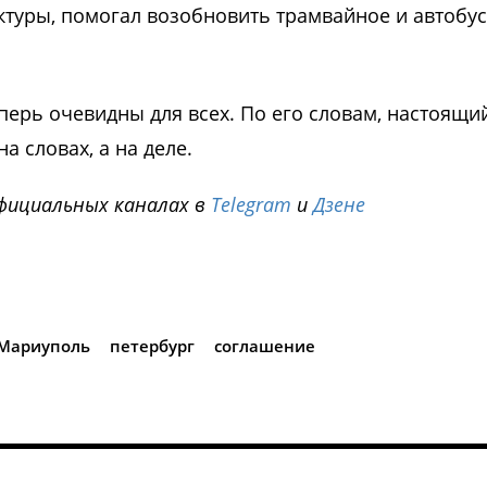
ктуры, помогал возобновить трамвайное и автобу
еперь очевидны для всех. По его словам, настоящи
а словах, а на деле.
фициальных каналах в
Telegram
и
Дзене
i
Мариуполь
петербург
соглашение