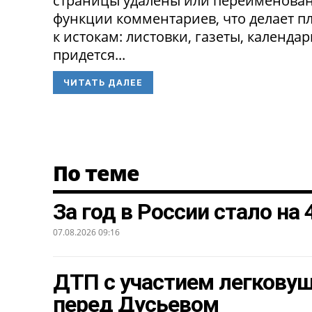
страницы удалены или переименованы
функции комментариев, что делает п
к истокам: листовки, газеты, календа
придется...
ЧИТАТЬ ДАЛЕЕ
По теме
За год в России стало на
07.08.2026 09:16
ДТП с участием легкову
перед Дусьевом