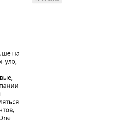
ьше на
онуло,
вые,
мпании
ы
ляться
нтов,
 One