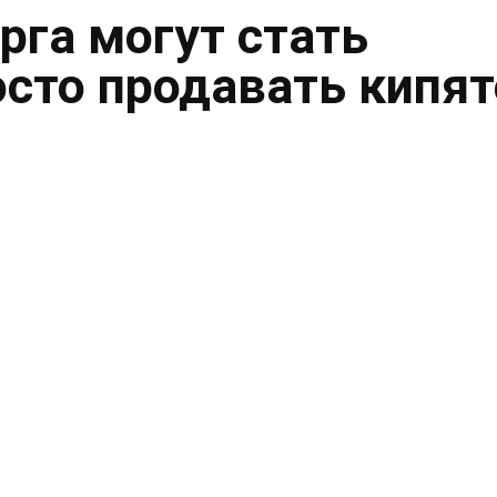
рга могут стать
осто продавать кипя