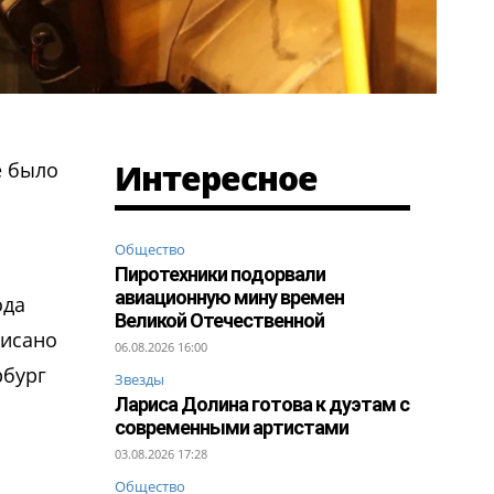
Интересное
е было
Общество
Пиротехники подорвали
авиационную мину времен
ода
Великой Отечественной
писано
06.08.2026 16:00
рбург
Звезды
Лариса Долина готова к дуэтам с
современными артистами
03.08.2026 17:28
Общество