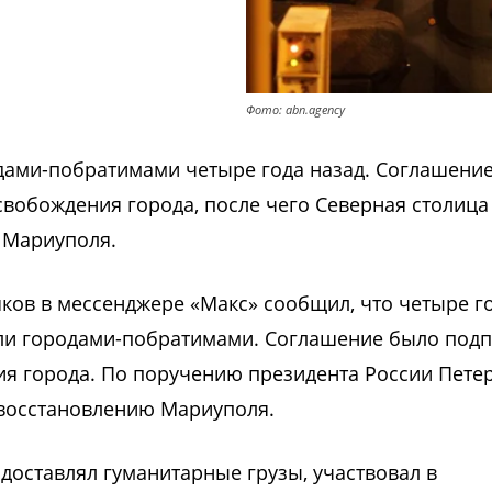
Фото: abn.agency
одами-побратимами четыре года назад. Соглашени
свобождения города, после чего Северная столица
 Мариуполя.
ков в мессенджере «Макс» сообщил, что четыре г
али городами-побратимами. Соглашение было под
ия города. По поручению президента России Пете
 восстановлению Мариуполя.
 доставлял гуманитарные грузы, участвовал в