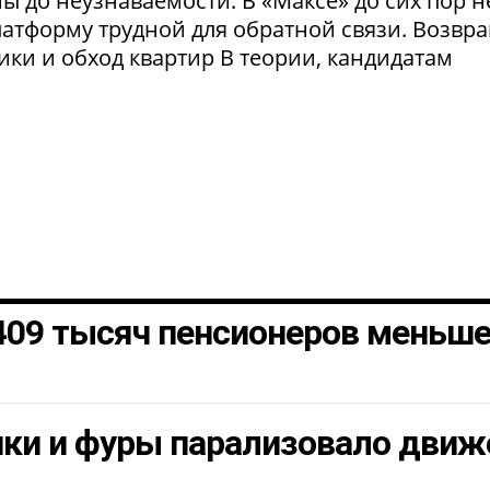
 до неузнаваемости. В «Максе» до сих пор н
латформу трудной для обратной связи. Возвр
рики и обход квартир В теории, кандидатам
 409 тысяч пенсионеров меньш
шки и фуры парализовало движ