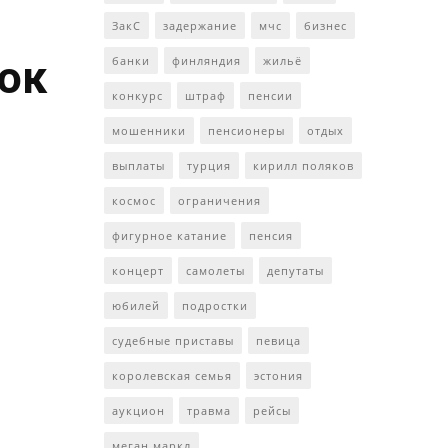
ЗакС
задержание
мчс
бизнес
ток
банки
финляндия
жильё
конкурс
штраф
пенсии
мошенники
пенсионеры
отдых
выплаты
турция
кирилл поляков
космос
ограничения
фигурное катание
пенсия
концерт
самолеты
депутаты
юбилей
подростки
судебные приставы
певица
королевская семья
эстония
аукцион
травма
рейсы
меган маркл