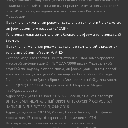
предоставления информации на основе сбора, систематизации и
анализа сведений, относящихся к предпочтениям пользователей
сети «Интернет», находящихся на территории Российской
Федерации).
Правила о применении рекомендательных технологий в виджетах
информационного ресурса «24СМИ»
Рекомендательные технологии в блоках платформы рекомендаций
Sparrow
Правила применения рекомендательных технологий в виджетах
рекламно-обменной сети «СМИ2»
Сетевое издание Газета.СПб Регистрационный номер средства
массовой информации Эл № ФС77-73908 выдан Федеральной
службой по надзору в сфере связи, информационных технологий и
массовых коммуникаций (Роскомнадзор) 12 октября 2018 года.
Главный редактор Гущин Ярослав Алексеевич, info@gazeta.spb.ru,
тел: +7 (812) 627-21-84. Учредитель АО "Открытые Медиа",
info@gazeta.spb.ru
Адрес редакции ООО "Рост": 197022, Россия, г.Санкт-Петербург,
ВН.ТЕР.Г. МУНИЦИПАЛЬНЫЙ ОКРУГ АПТЕКАРСКИЙ ОСТРОВ, УЛ
ЧАПЫГИНА, Д. 6 ЛИТЕРА П, ОФИС 316
Адрес учредителя: 197374, Россия, Санкт-Петербург, Торфяная
дорога, дом 17, корпус 6, строение 1, помещение 67Н
Пожалуйста, все пожелания и претензии к текстам,