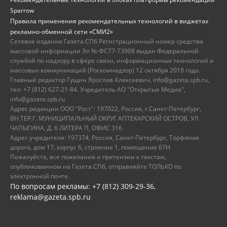
Sparrow
Правила применения рекомендательных технологий в виджетах
рекламно-обменной сети «СМИ2»
Сетевое издание Газета.СПб Регистрационный номер средства
массовой информации Эл № ФС77-73908 выдан Федеральной
службой по надзору в сфере связи, информационных технологий и
массовых коммуникаций (Роскомнадзор) 12 октября 2018 года.
Главный редактор Гущин Ярослав Алексеевич, info@gazeta.spb.ru,
тел: +7 (812) 627-21-84. Учредитель АО "Открытые Медиа",
info@gazeta.spb.ru
Адрес редакции ООО "Рост": 197022, Россия, г.Санкт-Петербург,
ВН.ТЕР.Г. МУНИЦИПАЛЬНЫЙ ОКРУГ АПТЕКАРСКИЙ ОСТРОВ, УЛ
ЧАПЫГИНА, Д. 6 ЛИТЕРА П, ОФИС 316
Адрес учредителя: 197374, Россия, Санкт-Петербург, Торфяная
дорога, дом 17, корпус 6, строение 1, помещение 67Н
Пожалуйста, все пожелания и претензии к текстам,
опубликованном на Газета.СПб, отправляйте ТОЛЬКО по
электронной почте.
По вопросам рекламы: +7 (812) 309-29-36,
reklama@gazeta.spb.ru