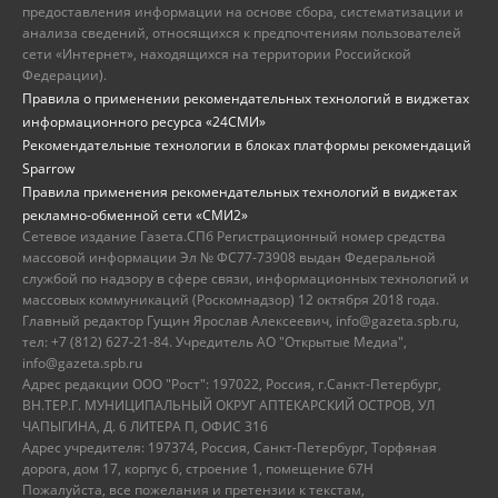
предоставления информации на основе сбора, систематизации и
анализа сведений, относящихся к предпочтениям пользователей
сети «Интернет», находящихся на территории Российской
Федерации).
Правила о применении рекомендательных технологий в виджетах
информационного ресурса «24СМИ»
Рекомендательные технологии в блоках платформы рекомендаций
Sparrow
Правила применения рекомендательных технологий в виджетах
рекламно-обменной сети «СМИ2»
Сетевое издание Газета.СПб Регистрационный номер средства
массовой информации Эл № ФС77-73908 выдан Федеральной
службой по надзору в сфере связи, информационных технологий и
массовых коммуникаций (Роскомнадзор) 12 октября 2018 года.
Главный редактор Гущин Ярослав Алексеевич, info@gazeta.spb.ru,
тел: +7 (812) 627-21-84. Учредитель АО "Открытые Медиа",
info@gazeta.spb.ru
Адрес редакции ООО "Рост": 197022, Россия, г.Санкт-Петербург,
ВН.ТЕР.Г. МУНИЦИПАЛЬНЫЙ ОКРУГ АПТЕКАРСКИЙ ОСТРОВ, УЛ
ЧАПЫГИНА, Д. 6 ЛИТЕРА П, ОФИС 316
Адрес учредителя: 197374, Россия, Санкт-Петербург, Торфяная
дорога, дом 17, корпус 6, строение 1, помещение 67Н
Пожалуйста, все пожелания и претензии к текстам,