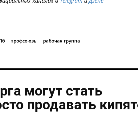
фициальных каналах в
Telegram
и
Дзене
i
Пб
профсоюзы
рабочая группа
рга могут стать
осто продавать кипя