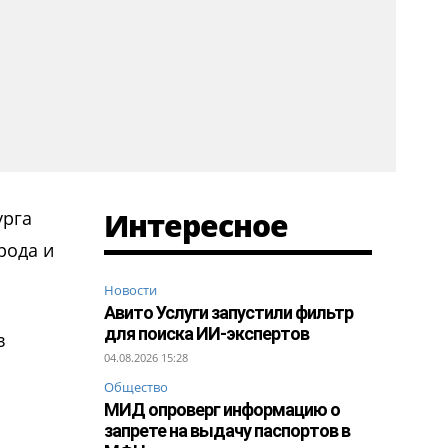
Интересное
урга
рода и
Новости
Авито Услуги запустили фильтр
для поиска ИИ-экспертов
в
04.08.2026 15:28
Общество
МИД опроверг информацию о
запрете на выдачу паспортов в