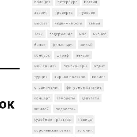
полиция
петербург
Россия
авария
проверка
пулково
москва
недвижимость
семья
ЗакС
задержание
мчс
бизнес
банки
финляндия
жильё
конкурс
штраф
пенсии
мошенники
пенсионеры
отдых
турция
кирилл поляков
космос
ограничения
фигурное катание
ток
концерт
самолеты
депутаты
юбилей
подростки
судебные приставы
певица
королевская семья
эстония