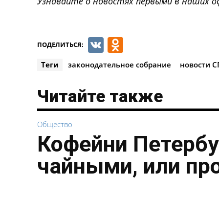
Узнавайте о новостях первыми в наших о
VK
Odnoklassnik
ПОДЕЛИТЬСЯ:
Теги
законодательное собрание
новости С
Читайте также
Общество
Кофейни Петербу
чайными, или пр