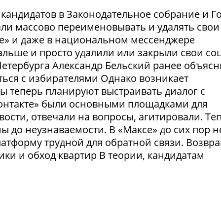
и кандидатов в Законодательное собрание и Г
ли массово переименовывать и удалять свои
те» и даже в национальном мессенджере
льше и просто удалили или закрыли свои соц
етербурга Александр Бельский ранее объясн
ться с избирателями Однако возникает
ты теперь планируют выстраивать диалог с
Контакте» были основными площадками для
ости, отвечали на вопросы, агитировали. Те
 до неузнаваемости. В «Максе» до сих пор н
латформу трудной для обратной связи. Возвр
рики и обход квартир В теории, кандидатам