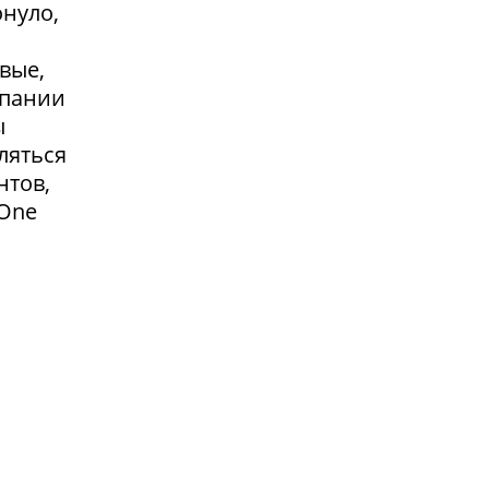
онуло,
вые,
мпании
ы
ляться
нтов,
 One