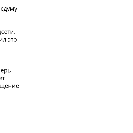
осдуму
сети.
ил это
перь
ет
ащение