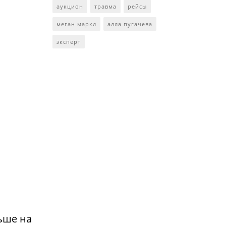
аукцион
травма
рейсы
меган маркл
алла пугачева
эксперт
ьше на