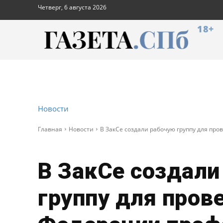
Четверг, 6 августа 2026
18+
Новости
Главная
Новости
В ЗакСе создали рабочую группу для пр
В ЗакСе создали
группу для пров