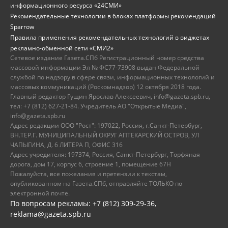
информационного ресурса «24СМИ»
Рекомендательные технологии в блоках платформы рекомендаций
Sparrow
Правила применения рекомендательных технологий в виджетах
рекламно-обменной сети «СМИ2»
Сетевое издание Газета.СПб Регистрационный номер средства
массовой информации Эл № ФС77-73908 выдан Федеральной
службой по надзору в сфере связи, информационных технологий и
массовых коммуникаций (Роскомнадзор) 12 октября 2018 года.
Главный редактор Гущин Ярослав Алексеевич, info@gazeta.spb.ru,
тел: +7 (812) 627-21-84. Учредитель АО "Открытые Медиа",
info@gazeta.spb.ru
Адрес редакции ООО "Рост": 197022, Россия, г.Санкт-Петербург,
ВН.ТЕР.Г. МУНИЦИПАЛЬНЫЙ ОКРУГ АПТЕКАРСКИЙ ОСТРОВ, УЛ
ЧАПЫГИНА, Д. 6 ЛИТЕРА П, ОФИС 316
Адрес учредителя: 197374, Россия, Санкт-Петербург, Торфяная
дорога, дом 17, корпус 6, строение 1, помещение 67Н
Пожалуйста, все пожелания и претензии к текстам,
опубликованном на Газета.СПб, отправляйте ТОЛЬКО по
электронной почте.
По вопросам рекламы: +7 (812) 309-29-36,
reklama@gazeta.spb.ru