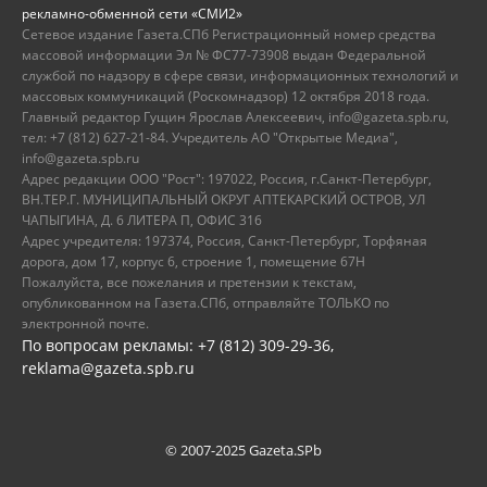
рекламно-обменной сети «СМИ2»
Сетевое издание Газета.СПб Регистрационный номер средства
массовой информации Эл № ФС77-73908 выдан Федеральной
службой по надзору в сфере связи, информационных технологий и
массовых коммуникаций (Роскомнадзор) 12 октября 2018 года.
Главный редактор Гущин Ярослав Алексеевич, info@gazeta.spb.ru,
тел: +7 (812) 627-21-84. Учредитель АО "Открытые Медиа",
info@gazeta.spb.ru
Адрес редакции ООО "Рост": 197022, Россия, г.Санкт-Петербург,
ВН.ТЕР.Г. МУНИЦИПАЛЬНЫЙ ОКРУГ АПТЕКАРСКИЙ ОСТРОВ, УЛ
ЧАПЫГИНА, Д. 6 ЛИТЕРА П, ОФИС 316
Адрес учредителя: 197374, Россия, Санкт-Петербург, Торфяная
дорога, дом 17, корпус 6, строение 1, помещение 67Н
Пожалуйста, все пожелания и претензии к текстам,
опубликованном на Газета.СПб, отправляйте ТОЛЬКО по
электронной почте.
По вопросам рекламы: +7 (812) 309-29-36,
reklama@gazeta.spb.ru
© 2007-2025 Gazeta.SPb