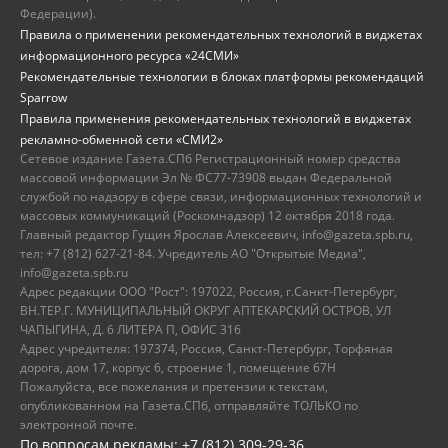
Федерации).
Правила о применении рекомендательных технологий в виджетах
информационного ресурса «24СМИ»
Рекомендательные технологии в блоках платформы рекомендаций
Sparrow
Правила применения рекомендательных технологий в виджетах
рекламно-обменной сети «СМИ2»
Сетевое издание Газета.СПб Регистрационный номер средства
массовой информации Эл № ФС77-73908 выдан Федеральной
службой по надзору в сфере связи, информационных технологий и
массовых коммуникаций (Роскомнадзор) 12 октября 2018 года.
Главный редактор Гущин Ярослав Алексеевич, info@gazeta.spb.ru,
тел: +7 (812) 627-21-84. Учредитель АО "Открытые Медиа",
info@gazeta.spb.ru
Адрес редакции ООО "Рост": 197022, Россия, г.Санкт-Петербург,
ВН.ТЕР.Г. МУНИЦИПАЛЬНЫЙ ОКРУГ АПТЕКАРСКИЙ ОСТРОВ, УЛ
ЧАПЫГИНА, Д. 6 ЛИТЕРА П, ОФИС 316
Адрес учредителя: 197374, Россия, Санкт-Петербург, Торфяная
дорога, дом 17, корпус 6, строение 1, помещение 67Н
Пожалуйста, все пожелания и претензии к текстам,
опубликованном на Газета.СПб, отправляйте ТОЛЬКО по
электронной почте.
По вопросам рекламы: +7 (812) 309-29-36,