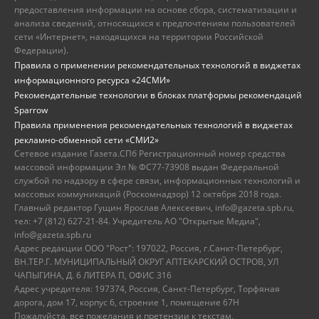
предоставления информации на основе сбора, систематизации и
анализа сведений, относящихся к предпочтениям пользователей
сети «Интернет», находящихся на территории Российской
Федерации).
Правила о применении рекомендательных технологий в виджетах
информационного ресурса «24СМИ»
Рекомендательные технологии в блоках платформы рекомендаций
Sparrow
Правила применения рекомендательных технологий в виджетах
рекламно-обменной сети «СМИ2»
Сетевое издание Газета.СПб Регистрационный номер средства
массовой информации Эл № ФС77-73908 выдан Федеральной
службой по надзору в сфере связи, информационных технологий и
массовых коммуникаций (Роскомнадзор) 12 октября 2018 года.
Главный редактор Гущин Ярослав Алексеевич, info@gazeta.spb.ru,
тел: +7 (812) 627-21-84. Учредитель АО "Открытые Медиа",
info@gazeta.spb.ru
Адрес редакции ООО "Рост": 197022, Россия, г.Санкт-Петербург,
ВН.ТЕР.Г. МУНИЦИПАЛЬНЫЙ ОКРУГ АПТЕКАРСКИЙ ОСТРОВ, УЛ
ЧАПЫГИНА, Д. 6 ЛИТЕРА П, ОФИС 316
Адрес учредителя: 197374, Россия, Санкт-Петербург, Торфяная
дорога, дом 17, корпус 6, строение 1, помещение 67Н
Пожалуйста, все пожелания и претензии к текстам,