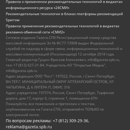
Правила о применении рекомендательных технологий в виджетах
информационного ресурса «24СМИ»
Рекомендательные технологии в блоках платформы рекомендаций
Sparrow
Правила применения рекомендательных технологий в виджетах
рекламно-обменной сети «СМИ2»
Сетевое издание Газета.СПб Регистрационный номер средства
массовой информации Эл № ФС77-73908 выдан Федеральной
службой по надзору в сфере связи, информационных технологий и
массовых коммуникаций (Роскомнадзор) 12 октября 2018 года.
Главный редактор Гущин Ярослав Алексеевич, info@gazeta.spb.ru,
тел: +7 (812) 627-21-84. Учредитель АО "Открытые Медиа",
info@gazeta.spb.ru
Адрес редакции ООО "Рост": 197022, Россия, г.Санкт-Петербург,
ВН.ТЕР.Г. МУНИЦИПАЛЬНЫЙ ОКРУГ АПТЕКАРСКИЙ ОСТРОВ, УЛ
ЧАПЫГИНА, Д. 6 ЛИТЕРА П, ОФИС 316
Адрес учредителя: 197374, Россия, Санкт-Петербург, Торфяная
дорога, дом 17, корпус 6, строение 1, помещение 67Н
Пожалуйста, все пожелания и претензии к текстам,
опубликованном на Газета.СПб, отправляйте ТОЛЬКО по
электронной почте.
По вопросам рекламы: +7 (812) 309-29-36,
reklama@gazeta.spb.ru