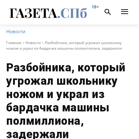
18+
Новости
Главная
Новости
Разбойника, который угрожал школьнику
ножом и украл из бардачка машины полмиллиона, задержали
Разбойника, который
угрожал школьнику
ножом и украл из
бардачка машины
полмиллиона,
задержали