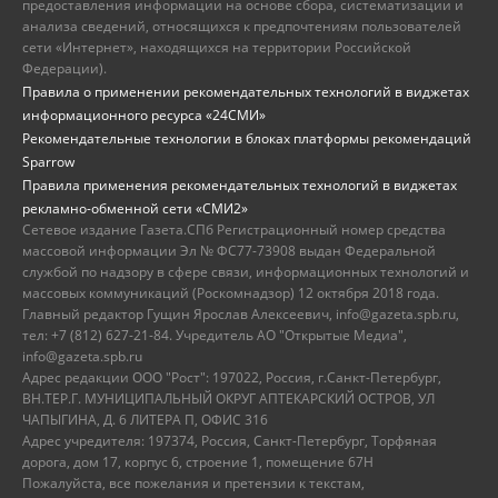
предоставления информации на основе сбора, систематизации и
анализа сведений, относящихся к предпочтениям пользователей
сети «Интернет», находящихся на территории Российской
Федерации).
Правила о применении рекомендательных технологий в виджетах
информационного ресурса «24СМИ»
Рекомендательные технологии в блоках платформы рекомендаций
Sparrow
Правила применения рекомендательных технологий в виджетах
рекламно-обменной сети «СМИ2»
Сетевое издание Газета.СПб Регистрационный номер средства
массовой информации Эл № ФС77-73908 выдан Федеральной
службой по надзору в сфере связи, информационных технологий и
массовых коммуникаций (Роскомнадзор) 12 октября 2018 года.
Главный редактор Гущин Ярослав Алексеевич, info@gazeta.spb.ru,
тел: +7 (812) 627-21-84. Учредитель АО "Открытые Медиа",
info@gazeta.spb.ru
Адрес редакции ООО "Рост": 197022, Россия, г.Санкт-Петербург,
ВН.ТЕР.Г. МУНИЦИПАЛЬНЫЙ ОКРУГ АПТЕКАРСКИЙ ОСТРОВ, УЛ
ЧАПЫГИНА, Д. 6 ЛИТЕРА П, ОФИС 316
Адрес учредителя: 197374, Россия, Санкт-Петербург, Торфяная
дорога, дом 17, корпус 6, строение 1, помещение 67Н
Пожалуйста, все пожелания и претензии к текстам,