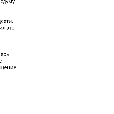
осдуму
сети.
ил это
перь
ет
ащение