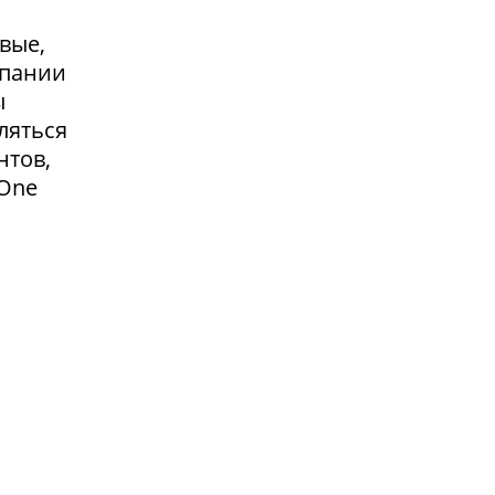
вые,
мпании
ы
ляться
нтов,
 One