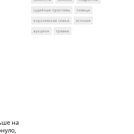
судебные приставы
певица
королевская семья
эстония
аукцион
травма
ьше на
онуло,