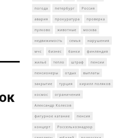
погода
петербург
Россия
авария
прокуратура
проверка
пулково
животные
москва
недвижимость
семья
нарушения
мчс
бизнес
банки
финляндия
жильё
тепло
штраф
пенсии
пенсионеры
отдых
выплаты
закрытие
турция
кирилл поляков
ток
космос
ограничения
Александр Колесов
фигурное катание
пенсия
концерт
Россельхознадзор
самолеты
юбилей
подростки