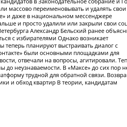
и кандидатов в Законодательное собрание и Г
ли массово переименовывать и удалять свои
те» и даже в национальном мессенджере
льше и просто удалили или закрыли свои соц
етербурга Александр Бельский ранее объясн
ться с избирателями Однако возникает
ты теперь планируют выстраивать диалог с
Контакте» были основными площадками для
ости, отвечали на вопросы, агитировали. Те
 до неузнаваемости. В «Максе» до сих пор н
латформу трудной для обратной связи. Возвр
рики и обход квартир В теории, кандидатам