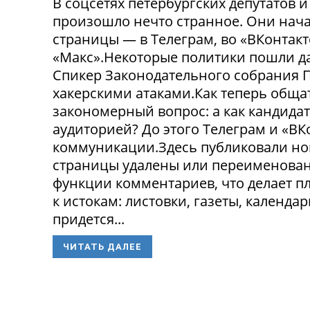
В соцсетях петербургских депутатов 
произошло нечто странное. Они нача
страницы — в Телеграм, во «ВКонтак
«Макс».Некоторые политики пошли да
Спикер Законодательного собрания П
хакерскими атаками.Как теперь обща
закономерный вопрос: а как кандида
аудиторией? До этого Телеграм и «В
коммуникации.Здесь публиковали нов
страницы удалены или переименованы
функции комментариев, что делает п
к истокам: листовки, газеты, календа
придется...
ЧИТАТЬ ДАЛЕЕ