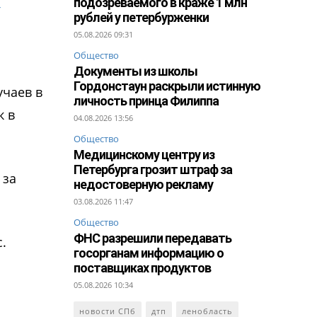
подозреваемого в краже 1 млн
рублей у петербурженки
05.08.2026 09:31
Общество
Документы из школы
Гордонстаун раскрыли истинную
учаев в
личность принца Филиппа
к в
04.08.2026 13:56
Общество
Медицинскому центру из
Петербурга грозит штраф за
 за
недостоверную рекламу
03.08.2026 11:47
Общество
ФНС разрешили передавать
.
госорганам информацию о
поставщиках продуктов
05.08.2026 10:34
новости СПб
дтп
ленобласть