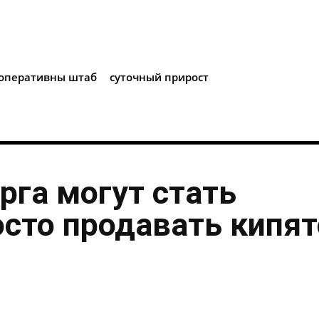
i
оперативны штаб
суточный прирост
рга могут стать
осто продавать кипя