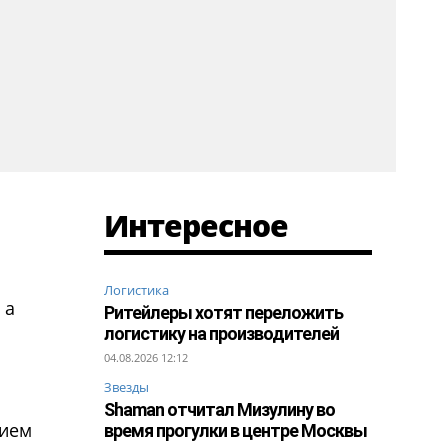
Интересное
Логистика
 а
Ритейлеры хотят переложить
логистику на производителей
04.08.2026 12:12
Звезды
Shaman отчитал Мизулину во
нием
время прогулки в центре Москвы