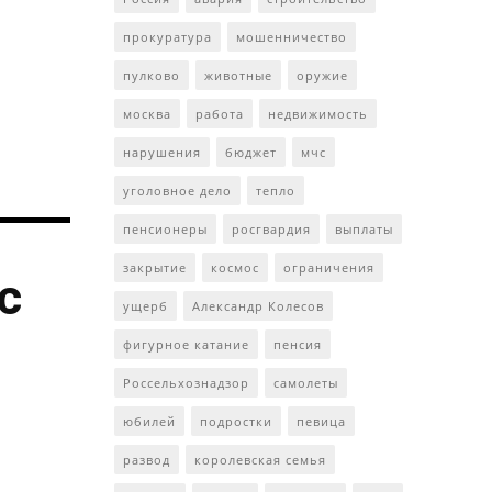
прокуратура
мошенничество
пулково
животные
оружие
москва
работа
недвижимость
нарушения
бюджет
мчс
уголовное дело
тепло
пенсионеры
росгвардия
выплаты
закрытие
космос
ограничения
с
ущерб
Александр Колесов
фигурное катание
пенсия
Россельхознадзор
самолеты
юбилей
подростки
певица
развод
королевская семья