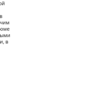
ой
в
очим
зюме
выми
и, в