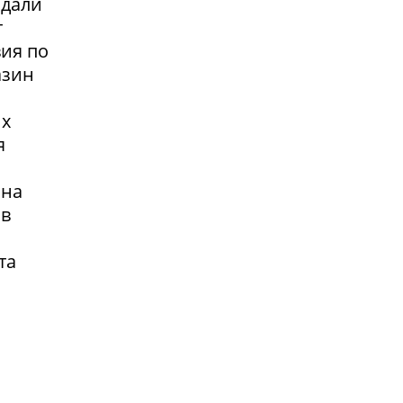
адали
т
вия по
азин
их
я
 на
 в
та