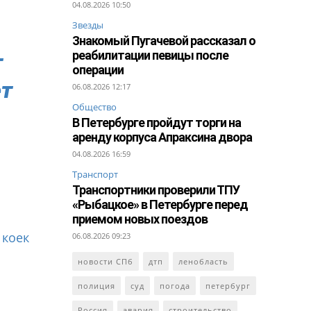
04.08.2026 10:50
Звезды
Знакомый Пугачевой рассказал о
реабилитации певицы после
т
операции
ет
06.08.2026 12:17
Общество
В Петербурге пройдут торги на
аренду корпуса Апраксина двора
04.08.2026 16:59
Транспорт
Транспортники проверили ТПУ
«Рыбацкое» в Петербурге перед
приемом новых поездов
 коек
06.08.2026 09:23
новости СПб
дтп
ленобласть
полиция
суд
погода
петербург
Россия
авария
строительство