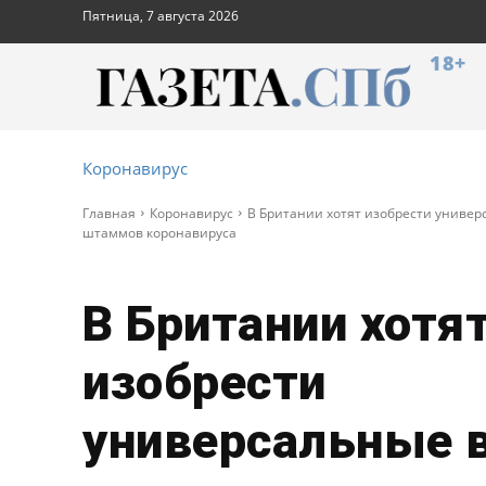
Пятница, 7 августа 2026
18+
Коронавирус
Главная
Коронавирус
В Британии хотят изобрести универ
штаммов коронавируса
В Британии хотя
изобрести
универсальные 