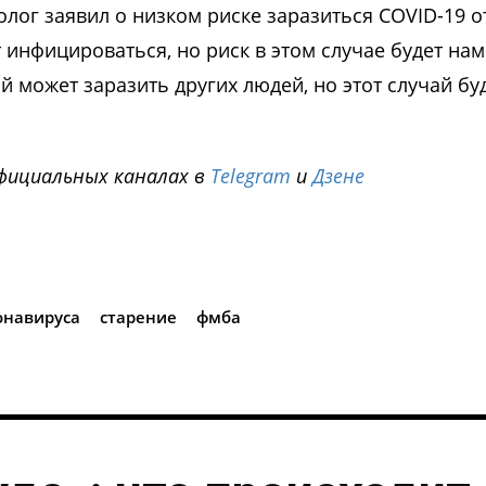
лог заявил о низком риске заразиться COVID-19 о
инфицироваться, но риск в этом случае будет на
 может заразить других людей, но этот случай бу
фициальных каналах в
Telegram
и
Дзене
i
онавируса
старение
фмба