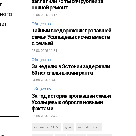
заплатили 75 тысяч рублей за
т
ночной ремонт
много
06.08.2026 13:12
дет
Общество
Тайный внедорожник пропавшей
семьи Усольцевых исчез вместе
с семьей
05.08.2026 11:54
Общество
За неделю в Эстонии задержали
63 нелегальных мигранта
04.08.2026 10:41
Общество
За год история пропавшей семьи
Усольцевых обросла новыми
фактами
03.08.2026 12:45
новости СПб
дтп
ленобласть