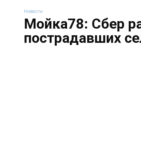
Новости
Мойка78: Сбер р
пострадавших се