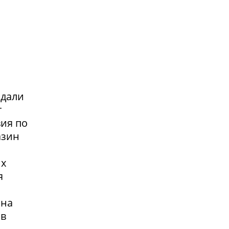
адали
т
вия по
азин
их
я
 на
 в