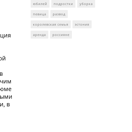
юбилей
подростки
уборка
певица
развод
королевская семья
эстония
нция
аренда
россияне
ой
в
очим
зюме
выми
и, в