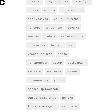
с
полиция
суд
погода
петербург
Россия
авария
строительство
прокуратура
мошенничество
пулково
животные
оружие
москва
работа
недвижимость
нарушения
бюджет
мчс
уголовное дело
тепло
пенсионеры
мусор
росгвардия
выплаты
закрытие
космос
ограничения
ущерб
Александр Колесов
фигурное катание
пенсия
Россельхознадзор
самолеты