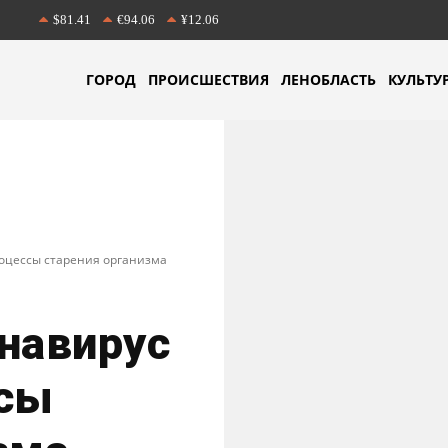
$81.41
€94.06
¥12.06
ГОРОД
ПРОИСШЕСТВИЯ
ЛЕНОБЛАСТЬ
КУЛЬТУ
роцессы старения организма
навирус
ссы