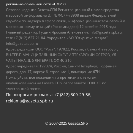
рекламно-обменной сети «СМИ2»
Сетевое издание Газета.СПб Регистрационный номер средства
массовой информации Эл № ФС77-73908 выдан Федеральной
службой по надзору в сфере связи, информационных технологий и
массовых коммуникаций (Роскомнадзор) 12 октября 2018 года.
Главный редактор Гущин Ярослав Алексеевич, info@gazeta.spb.ru,
тел: +7 (812) 627-21-84. Учредитель АО "Открытые Медиа",
info@gazeta.spb.ru
Адрес редакции ООО "Рост": 197022, Россия, г.Санкт-Петербург,
ВН.ТЕР.Г. МУНИЦИПАЛЬНЫЙ ОКРУГ АПТЕКАРСКИЙ ОСТРОВ, УЛ
ЧАПЫГИНА, Д. 6 ЛИТЕРА П, ОФИС 316
Адрес учредителя: 197374, Россия, Санкт-Петербург, Торфяная
дорога, дом 17, корпус 6, строение 1, помещение 67Н
Пожалуйста, все пожелания и претензии к текстам,
опубликованном на Газета.СПб, отправляйте ТОЛЬКО по
электронной почте.
По вопросам рекламы: +7 (812) 309-29-36,
reklama@gazeta.spb.ru
© 2007-2025 Gazeta.SPb