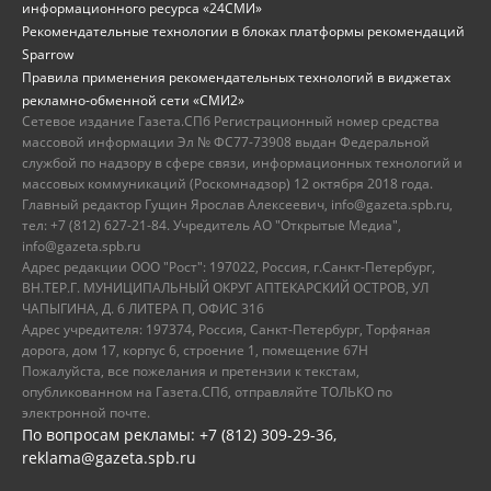
информационного ресурса «24СМИ»
Рекомендательные технологии в блоках платформы рекомендаций
Sparrow
Правила применения рекомендательных технологий в виджетах
рекламно-обменной сети «СМИ2»
Сетевое издание Газета.СПб Регистрационный номер средства
массовой информации Эл № ФС77-73908 выдан Федеральной
службой по надзору в сфере связи, информационных технологий и
массовых коммуникаций (Роскомнадзор) 12 октября 2018 года.
Главный редактор Гущин Ярослав Алексеевич, info@gazeta.spb.ru,
тел: +7 (812) 627-21-84. Учредитель АО "Открытые Медиа",
info@gazeta.spb.ru
Адрес редакции ООО "Рост": 197022, Россия, г.Санкт-Петербург,
ВН.ТЕР.Г. МУНИЦИПАЛЬНЫЙ ОКРУГ АПТЕКАРСКИЙ ОСТРОВ, УЛ
ЧАПЫГИНА, Д. 6 ЛИТЕРА П, ОФИС 316
Адрес учредителя: 197374, Россия, Санкт-Петербург, Торфяная
дорога, дом 17, корпус 6, строение 1, помещение 67Н
Пожалуйста, все пожелания и претензии к текстам,
опубликованном на Газета.СПб, отправляйте ТОЛЬКО по
электронной почте.
По вопросам рекламы: +7 (812) 309-29-36,
reklama@gazeta.spb.ru