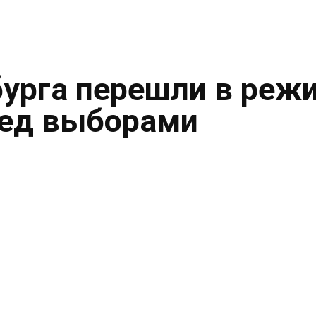
урга перешли в реж
ред выборами