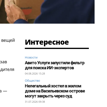
Интересное
а вещей
Новости
азав
Авито Услуги запустили фильтр
для поиска ИИ-экспертов
одителя
04.08.2026 15:28
Общество
Нелегальный хостел в жилом
за —
доме на Васильевском острове
могут закрыть через суд
31.07.2026 09:38