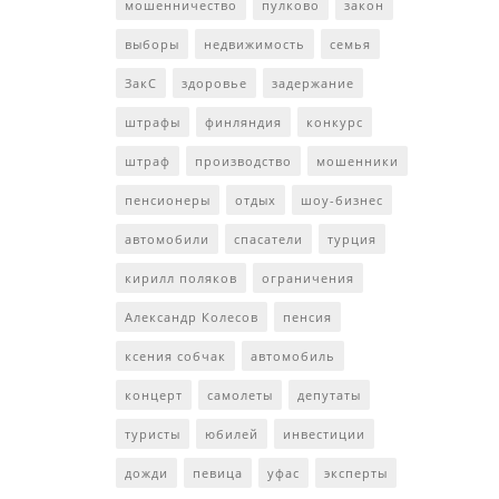
мошенничество
пулково
закон
выборы
недвижимость
семья
ЗакС
здоровье
задержание
штрафы
финляндия
конкурс
штраф
производство
мошенники
пенсионеры
отдых
шоу-бизнес
автомобили
спасатели
турция
кирилл поляков
ограничения
Александр Колесов
пенсия
ксения собчак
автомобиль
концерт
самолеты
депутаты
туристы
юбилей
инвестиции
дожди
певица
уфас
эксперты