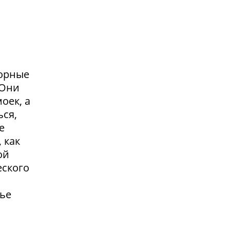
сорные
.Они
оек, а
ься,
е
 как
ой
еского
жье