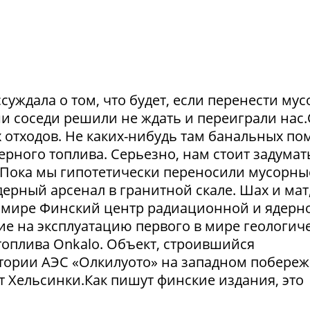
суждала о том, что будет, если перенести му
и соседи решили не ждать и переиграли нас
отходов. Не каких-нибудь там банальных пом
рного топлива. Серьезно, нам стоит задумат
. Пока мы гипотетически переносили мусорны
ерный арсенал в гранитной скале. Шах и мат,
 в мире Финский центр радиационной и ядерн
ие на эксплуатацию первого в мире геологич
оплива Onkalo. Объект, строившийся
тории АЭС «Олкилуото» на западном побере
т Хельсинки.Как пишут финские издания, это