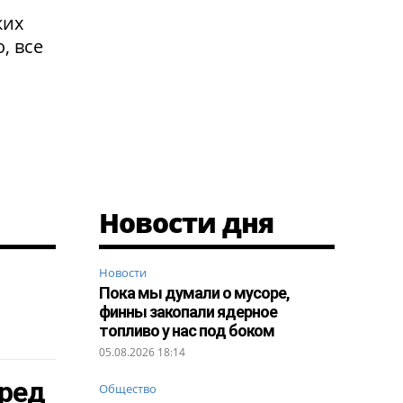
ких
, все
Новости дня
Новости
Пока мы думали о мусоре,
финны закопали ядерное
топливо у нас под боком
05.08.2026 18:14
еред
Общество