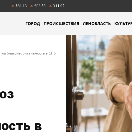
$81.13
€93.58
¥11.97
ГОРОД
ПРОИСШЕСТВИЯ
ЛЕНОБЛАСТЬ
КУЛЬТУ
 на благотворительность в СПб
оз
ость в