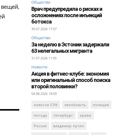
Общество
 вещей,
Врач предупредила о рисках и
осложнениях после инъекций
ей
ботокса
30.07.2026 17:07
Общество
За неделю в Эстонии задержали
63 нелегальных мигранта
31.07.2026 11:05
Новости
Акция в фитнес-клубе: экономия
или оригинальный способ поиска
второй половинки?
04.08.2026 18:09
новости СПб
ленобласть
полиция
погода
петербург
кража
Россия
владимир путин