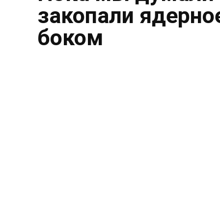
закопали ядерное
боком