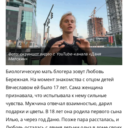
Фото: скриншот видео с YouTube-канала «Даня
Милохин»
Биологическую мать блогера зовут Любовь
Бережная. На момент знакомства с отцом детей
Вячеславом ей было 17 лет. Сама женщина
признавала, что испытывала к нему сильные
чувства. Мужчина отвечал взаимностью, дарил
подарки и цветы. В 18 лет она родила первого сына
Илью, а через год Даню. Позже пара рассталась, и
Любовь осталась с двумя детьми одна в доме своих