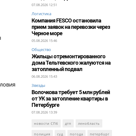
07.08.2026 12:51
Логистика
Компания FESCO остановила
прием заявок на перевозки через
Черное море
ы
05.08.2026 15:46
Общество
Жильцы отремонтированного
дома Тельтевского жалуются на
затопленный подвал
06.08.2026 15:43
словия
Звезды
Волочкова требует 5 млн рублей
от УК за затопление квартиры в
Петербурге
07.08.2026 13:39
новости СПб
дтп
ленобласть
полиция
суд
погода
петербург