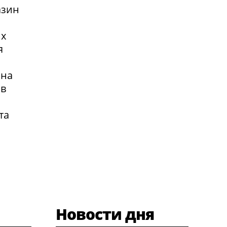
азин
их
я
 на
 в
та
Новости дня