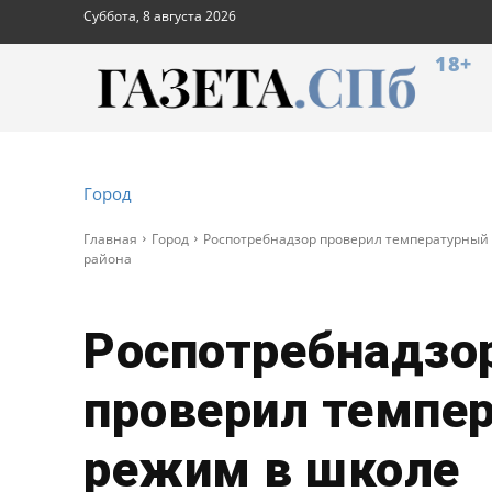
Суббота, 8 августа 2026
18+
Город
Главная
Город
Роспотребнадзор проверил температурный
района
Роспотребнадзо
проверил темпе
режим в школе