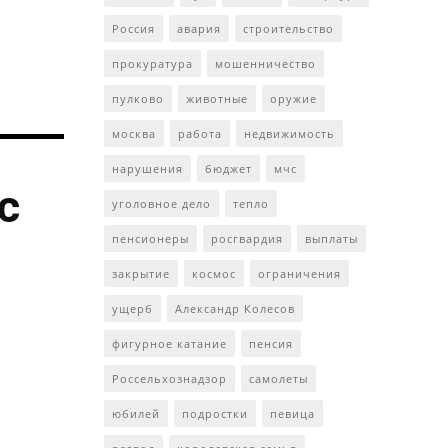
Россия
авария
строительство
прокуратура
мошенничество
пулково
животные
оружие
москва
работа
недвижимость
нарушения
бюджет
мчс
с
уголовное дело
тепло
пенсионеры
росгвардия
выплаты
закрытие
космос
ограничения
ущерб
Александр Колесов
фигурное катание
пенсия
Россельхознадзор
самолеты
юбилей
подростки
певица