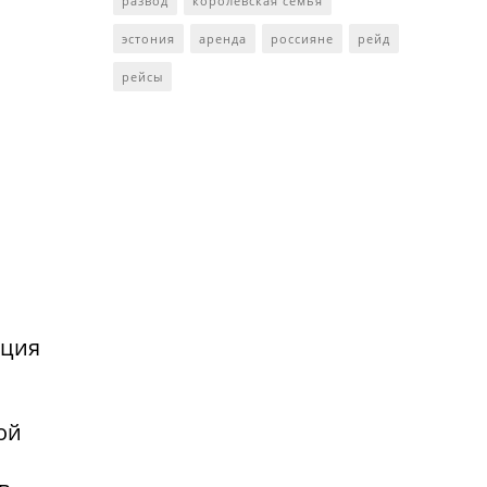
развод
королевская семья
эстония
аренда
россияне
рейд
рейсы
нция
ой