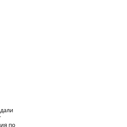
адали
т
вия по