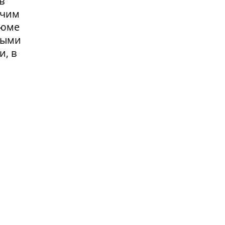
в
очим
зюме
выми
и, в