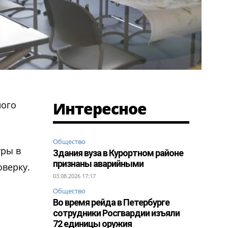
Интересное
ного
Общество
уры в
Здания вуза в Курортном районе
признаны аварийными
оверку.
03.08.2026 17:17
Общество
Во время рейда в Петербурге
сотрудники Росгвардии изъяли
72 единицы оружия