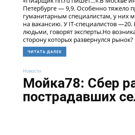
«Пиарщик hh.ru пишет…».В Москве инд
Петербурге — 9,9. Особенно тяжело 
гуманитарным специалистам, у них 
на вакансию. У IT-специалистов —20
людьми, говорят эксперты.Но возникае
сторону которых развернулся рынок? 
ЧИТАТЬ ДАЛЕЕ
Новости
Мойка78: Сбер р
пострадавших се