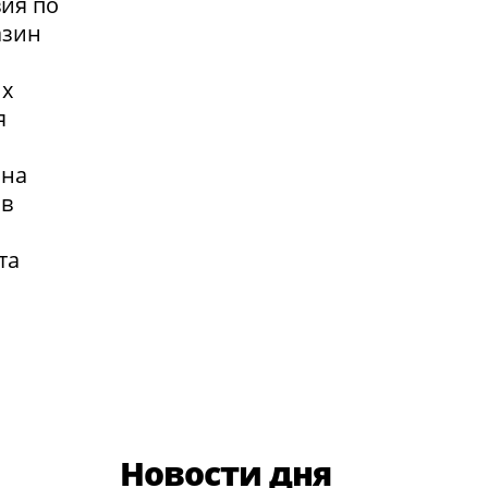
вия по
азин
их
я
 на
 в
та
Новости дня