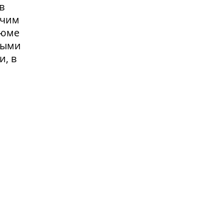
в
очим
зюме
выми
и, в