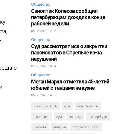
Общество
Синоптик Колесов сообщил
петербуржцам дождях в конце
ку.
рабочей недели
та,
05.08.2026 12:03
Общество
,
Суд рассмотрит иск о закрытии
пансионатов в Стрельне из-за
нарушений
07.08.2026 10:04
прещают
Общество
Меган Маркл отметила 45-летий
и
юбилей с танцами на кухне
06.08.2026 14:35
новости СПб
дтп
ленобласть
полиция
суд
погода
петербург
Россия
авария
строительство