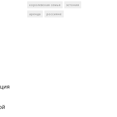
королевская семья
эстония
аренда
россияне
нция
ой