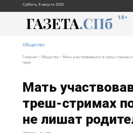
Суббота, 8 августа 2026
18+
Общество
Главная
Общество
Мать участвовавшего в треш-стримах 
прав
Мать участвова
треш-стримах п
не лишат родите