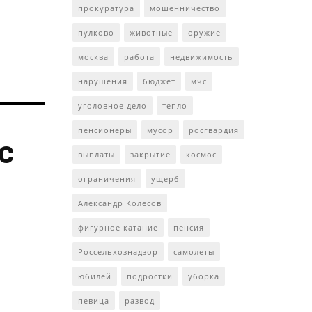
прокуратура
мошенничество
пулково
животные
оружие
москва
работа
недвижимость
нарушения
бюджет
мчс
уголовное дело
тепло
пенсионеры
мусор
росгвардия
с
выплаты
закрытие
космос
ограничения
ущерб
Александр Колесов
фигурное катание
пенсия
Россельхознадзор
самолеты
юбилей
подростки
уборка
певица
развод