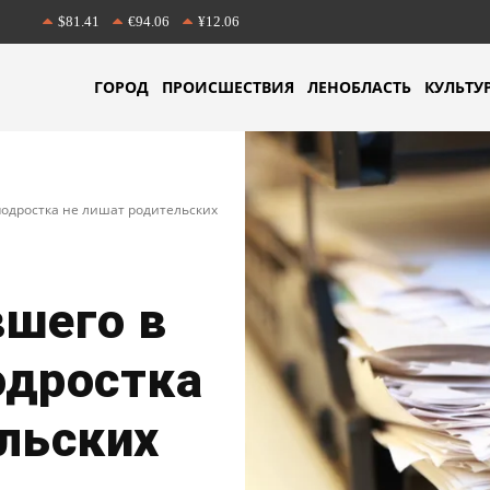
$81.41
€94.06
¥12.06
ГОРОД
ПРОИСШЕСТВИЯ
ЛЕНОБЛАСТЬ
КУЛЬТУ
подростка не лишат родительских
вшего в
одростка
льских