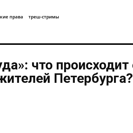
i
кие права
треш-стримы
уда»: что происходит 
жителей Петербурга?