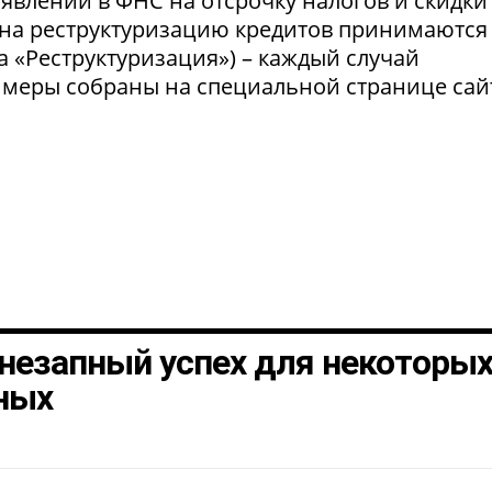
явлений в ФНС на отсрочку налогов и скидки
 на реструктуризацию кредитов принимаются
а «Реструктуризация») – каждый случай
 меры собраны на специальной странице сай
незапный успех для некоторы
ных