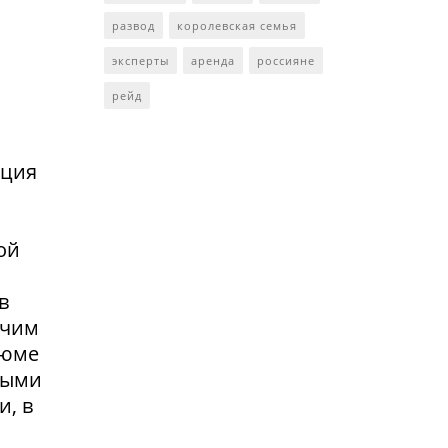
развод
королевская семья
эксперты
аренда
россияне
рейд
нция
ой
в
очим
зюме
выми
и, в