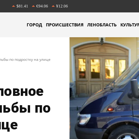
$81.41
€94.06
¥12.06
ГОРОД
ПРОИСШЕСТВИЯ
ЛЕНОБЛАСТЬ
КУЛЬТУ
льбы по подростку на улице
ловное
льбы по
ице