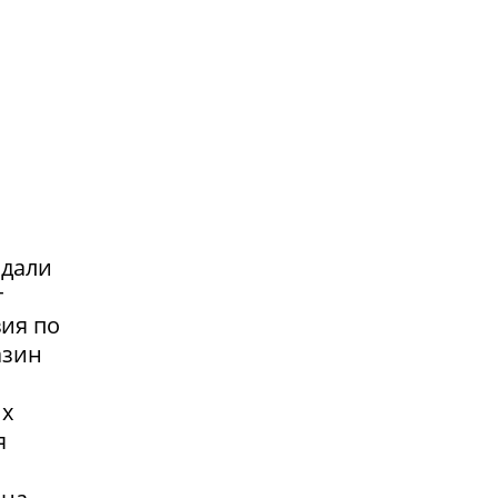
адали
т
вия по
азин
их
я