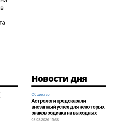
 на
 в
та
Новости дня
х
Общество
Астрологи предсказали
внезапный успех для некоторых
знаков зодиака на выходных
08.08.2026 15:38