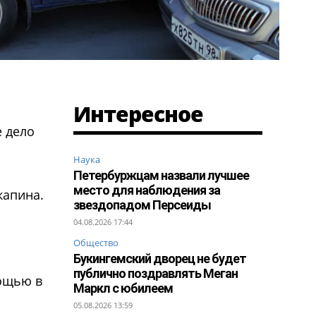
Интересное
 дело
Наука
Петербуржцам назвали лучшее
место для наблюдения за
капина.
звездопадом Персеиды
04.08.2026 17:44
Общество
Букингемский дворец не будет
публично поздравлять Меган
мощью в
Маркл с юбилеем
05.08.2026 13:59