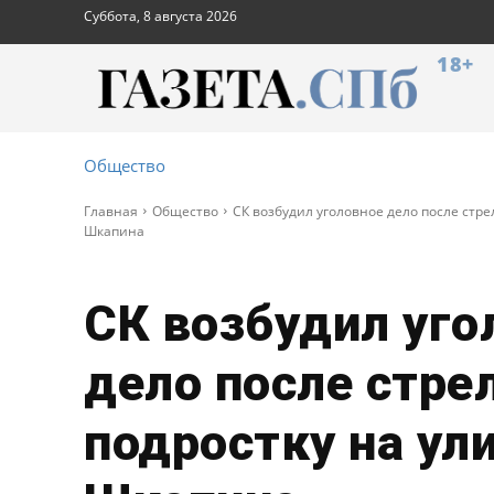
Суббота, 8 августа 2026
18+
Общество
Главная
Общество
СК возбудил уголовное дело после стре
Шкапина
СК возбудил уго
дело после стре
подростку на ул