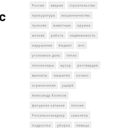
Россия
авария
строительство
с
прокуратура
мошенничество
пулково
животные
оружие
москва
работа
недвижимость
нарушения
бюджет
мчс
уголовное дело
тепло
пенсионеры
мусор
росгвардия
выплаты
закрытие
космос
ограничения
ущерб
Александр Колесов
фигурное катание
пенсия
Россельхознадзор
самолеты
подростки
уборка
певица