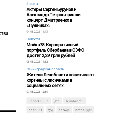
Звезды
Актеры Сергей Бурунов и
Александр Петров пришли
концерт Дмитриенко в
«Лужниках»
04.08.2026 11:13
ства
Новости
Мойка78: Корпоративный
портфель Сбербанка в СЗФО
достиг 2,29 трлн рублей
05.08.2026 11:52
Ленинградская область
Жители Ленобласти показывают
корзины с лисичками в
социальных сетях
07.08.2026 12:30
новости СПб
дтп
ленобласть
полиция
суд
погода
петербург