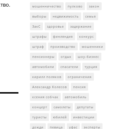
тво.
мошенничество
пулково
закон
выборы
недвижимость
семья
ЗакС
здоровье
задержание
штрафы
финляндия
конкурс
штраф
производство
мошенники
пенсионеры
отдых
шоу-бизнес
автомобили
спасатели
турция
кирилл поляков
ограничения
Александр Колесов
пенсия
ксения собчак
автомобиль
концерт
самолеты
депутаты
туристы
юбилей
инвестиции
дожди
певица
уфас
эксперты