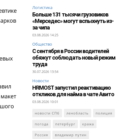
Логистика
евтике
Больше 131 тысячи грузовиков
парков
«Мерседес» могут вспыхнуть из-
за чипа
03.08.2026 14:25
Общество
С сентября в России водителей
обяжут соблюдать новый режим
чевых
труда
30.07.2026 13:54
Новости
авил
HRMOST запустил реактивацию
откликов для найма в чате Авито
 макет
03.08.2026 10:01
ьшого
новости СПб
ленобласть
полиция
погода
петербург
кража
Россия
владимир путин