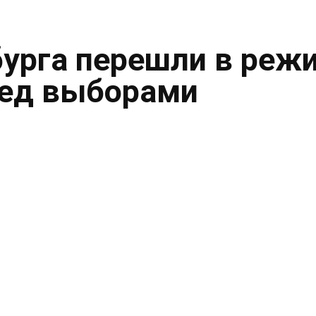
урга перешли в реж
ред выборами