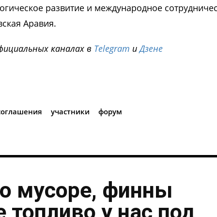
огическое развитие и международное сотрудничес
вская Аравия.
фициальных каналах в
Telegram
и
Дзене
i
соглашения
участники
форум
о мусоре, финны
 топливо у нас под