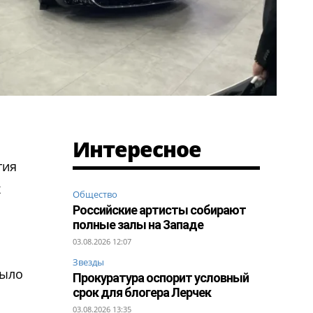
Интересное
тия
х
Общество
Российские артисты собирают
полные залы на Западе
03.08.2026 12:07
Звезды
было
Прокуратура оспорит условный
срок для блогера Лерчек
03.08.2026 13:35