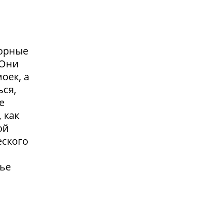
сорные
.Они
оек, а
ься,
е
 как
ой
еского
жье