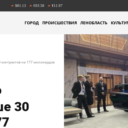
$81.13
€93.58
¥11.97
ГОРОД
ПРОИСШЕСТВИЯ
ЛЕНОБЛАСТЬ
КУЛЬТУ
 контрактов на 177 миллиардов
Ф
ше 30
77