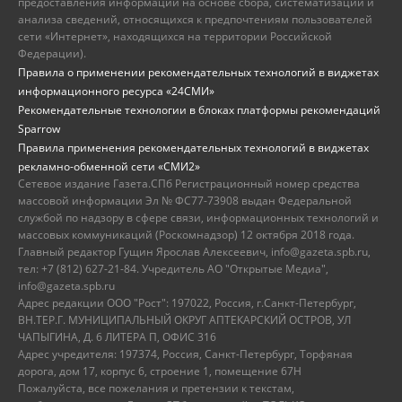
предоставления информации на основе сбора, систематизации и
анализа сведений, относящихся к предпочтениям пользователей
сети «Интернет», находящихся на территории Российской
Федерации).
Правила о применении рекомендательных технологий в виджетах
информационного ресурса «24СМИ»
Рекомендательные технологии в блоках платформы рекомендаций
Sparrow
Правила применения рекомендательных технологий в виджетах
рекламно-обменной сети «СМИ2»
Сетевое издание Газета.СПб Регистрационный номер средства
массовой информации Эл № ФС77-73908 выдан Федеральной
службой по надзору в сфере связи, информационных технологий и
массовых коммуникаций (Роскомнадзор) 12 октября 2018 года.
Главный редактор Гущин Ярослав Алексеевич, info@gazeta.spb.ru,
тел: +7 (812) 627-21-84. Учредитель АО "Открытые Медиа",
info@gazeta.spb.ru
Адрес редакции ООО "Рост": 197022, Россия, г.Санкт-Петербург,
ВН.ТЕР.Г. МУНИЦИПАЛЬНЫЙ ОКРУГ АПТЕКАРСКИЙ ОСТРОВ, УЛ
ЧАПЫГИНА, Д. 6 ЛИТЕРА П, ОФИС 316
Адрес учредителя: 197374, Россия, Санкт-Петербург, Торфяная
дорога, дом 17, корпус 6, строение 1, помещение 67Н
Пожалуйста, все пожелания и претензии к текстам,