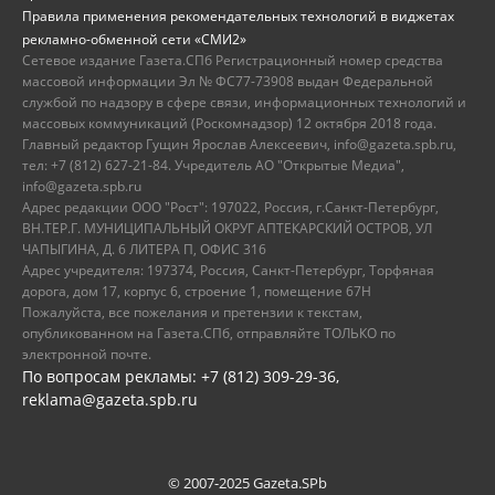
Правила применения рекомендательных технологий в виджетах
рекламно-обменной сети «СМИ2»
Сетевое издание Газета.СПб Регистрационный номер средства
массовой информации Эл № ФС77-73908 выдан Федеральной
службой по надзору в сфере связи, информационных технологий и
массовых коммуникаций (Роскомнадзор) 12 октября 2018 года.
Главный редактор Гущин Ярослав Алексеевич, info@gazeta.spb.ru,
тел: +7 (812) 627-21-84. Учредитель АО "Открытые Медиа",
info@gazeta.spb.ru
Адрес редакции ООО "Рост": 197022, Россия, г.Санкт-Петербург,
ВН.ТЕР.Г. МУНИЦИПАЛЬНЫЙ ОКРУГ АПТЕКАРСКИЙ ОСТРОВ, УЛ
ЧАПЫГИНА, Д. 6 ЛИТЕРА П, ОФИС 316
Адрес учредителя: 197374, Россия, Санкт-Петербург, Торфяная
дорога, дом 17, корпус 6, строение 1, помещение 67Н
Пожалуйста, все пожелания и претензии к текстам,
опубликованном на Газета.СПб, отправляйте ТОЛЬКО по
электронной почте.
По вопросам рекламы: +7 (812) 309-29-36,
reklama@gazeta.spb.ru
© 2007-2025 Gazeta.SPb