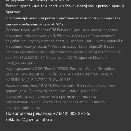
Рекомендательные технологии в блоках платформы рекомендаций
Sparrow
Правила применения рекомендательных технологий в виджетах
рекламно-обменной сети «СМИ2»
Сетевое издание Газета.СПб Регистрационный номер средства
массовой информации Эл № ФС77-73908 выдан Федеральной
службой по надзору в сфере связи, информационных технологий и
массовых коммуникаций (Роскомнадзор) 12 октября 2018 года.
Главный редактор Гущин Ярослав Алексеевич, info@gazeta.spb.ru,
тел: +7 (812) 627-21-84. Учредитель АО "Открытые Медиа",
info@gazeta.spb.ru
Адрес редакции ООО "Рост": 197022, Россия, г.Санкт-Петербург,
ВН.ТЕР.Г. МУНИЦИПАЛЬНЫЙ ОКРУГ АПТЕКАРСКИЙ ОСТРОВ, УЛ
ЧАПЫГИНА, Д. 6 ЛИТЕРА П, ОФИС 316
Адрес учредителя: 197374, Россия, Санкт-Петербург, Торфяная
дорога, дом 17, корпус 6, строение 1, помещение 67Н
Пожалуйста, все пожелания и претензии к текстам,
опубликованном на Газета.СПб, отправляйте ТОЛЬКО по
электронной почте.
По вопросам рекламы: +7 (812) 309-29-36,
reklama@gazeta.spb.ru