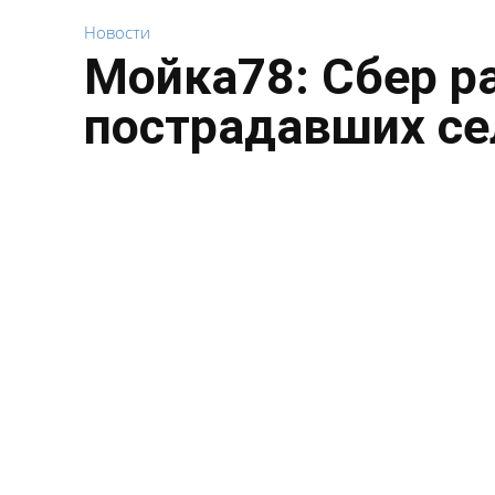
Новости
Мойка78: Сбер р
пострадавших се