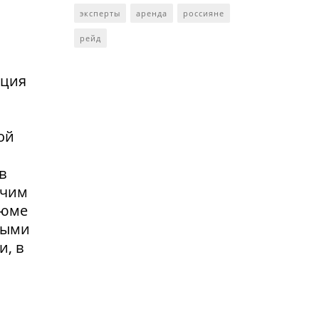
эксперты
аренда
россияне
рейд
нция
ой
в
очим
зюме
выми
и, в