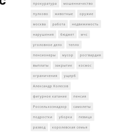
с
прокуратура
мошенничество
пулково
животные
оружие
москва
работа
недвижимость
нарушения
бюджет
мчс
уголовное дело
тепло
пенсионеры
мусор
росгвардия
выплаты
закрытие
космос
ограничения
ущерб
Александр Колесов
фигурное катание
пенсия
Россельхознадзор
самолеты
подростки
уборка
певица
развод
королевская семья