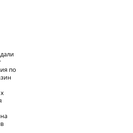
адали
т
вия по
азин
их
я
 на
 в