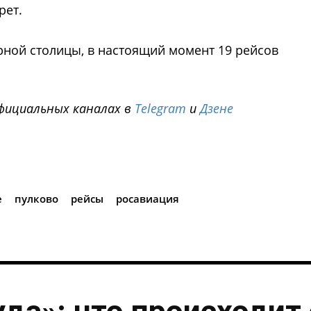
рет.
ной столицы, в настоящий момент 19 рейсов
фициальных каналах в
Telegram
и
Дзене
i
е
пулково
рейсы
росавиация