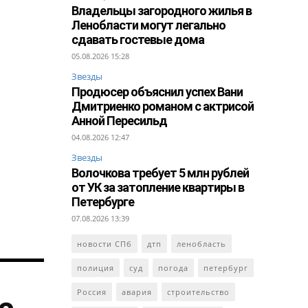
Владельцы загородного жилья в
Ленобласти могут легально
сдавать гостевые дома
05.08.2026 15:28
Звезды
Продюсер объяснил успех Вани
Дмитриенко романом с актрисой
Анной Пересильд
04.08.2026 12:47
Звезды
Волочкова требует 5 млн рублей
от УК за затопление квартиры в
Петербурге
07.08.2026 13:39
новости СПб
дтп
ленобласть
полиция
суд
погода
петербург
Россия
авария
строительство