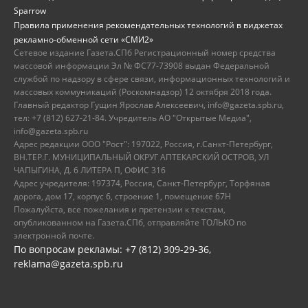
Sparrow
Правила применения рекомендательных технологий в виджетах
рекламно-обменной сети «СМИ2»
Сетевое издание Газета.СПб Регистрационный номер средства
массовой информации Эл № ФС77-73908 выдан Федеральной
службой по надзору в сфере связи, информационных технологий и
массовых коммуникаций (Роскомнадзор) 12 октября 2018 года.
Главный редактор Гущин Ярослав Алексеевич, info@gazeta.spb.ru,
тел: +7 (812) 627-21-84. Учредитель АО "Открытые Медиа",
info@gazeta.spb.ru
Адрес редакции ООО "Рост": 197022, Россия, г.Санкт-Петербург,
ВН.ТЕР.Г. МУНИЦИПАЛЬНЫЙ ОКРУГ АПТЕКАРСКИЙ ОСТРОВ, УЛ
ЧАПЫГИНА, Д. 6 ЛИТЕРА П, ОФИС 316
Адрес учредителя: 197374, Россия, Санкт-Петербург, Торфяная
дорога, дом 17, корпус 6, строение 1, помещение 67Н
Пожалуйста, все пожелания и претензии к текстам,
опубликованном на Газета.СПб, отправляйте ТОЛЬКО по
электронной почте.
По вопросам рекламы: +7 (812) 309-29-36,
reklama@gazeta.spb.ru