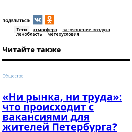
ПОДЕЛИТЬСЯ:
VK
Odnoklassniki
Теги
атмосфера
загрязнение воздуха
ленобласть
метеоусловия
Читайте также
Общество
«Ни рынка, ни труда»:
что происходит с
вакансиями для
жителей Петербурга?