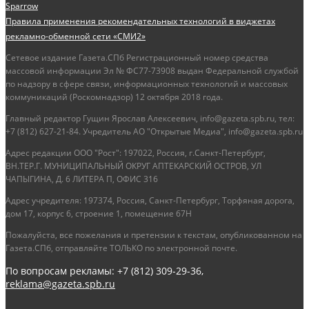
Sparrow
Правила применения рекомендательных технологий в виджетах
рекламно-обменной сети «СМИ2»
Сетевое издание Газета.СПб Регистрационный номер средства
массовой информации Эл № ФС77-73908 выдан Федеральной службой
по надзору в сфере связи, информационных технологий и массовых
коммуникаций (Роскомнадзор) 12 октября 2018 года.
Главный редактор Гущин Ярослав Алексеевич, info@gazeta.spb.ru, тел:
+7 (812) 627-21-84. Учредитель АО "Открытые Медиа", info@gazeta.spb.ru
Адрес редакции ООО "Рост": 197022, Россия, г.Санкт-Петербург,
ВН.ТЕР.Г. МУНИЦИПАЛЬНЫЙ ОКРУГ АПТЕКАРСКИЙ ОСТРОВ, УЛ
ЧАПЫГИНА, Д. 6 ЛИТЕРА П, ОФИС 316
Адрес учредителя: 197374, Россия, Санкт-Петербург, Торфяная дорога,
дом 17, корпус 6, строение 1, помещение 67Н
Пожалуйста, все пожелания и претензии к текстам, опубликованном на
Газета.СПб, отправляйте ТОЛЬКО по электронной почте.
По вопросам рекламы: +7 (812) 309-29-36,
reklama@gazeta.spb.ru