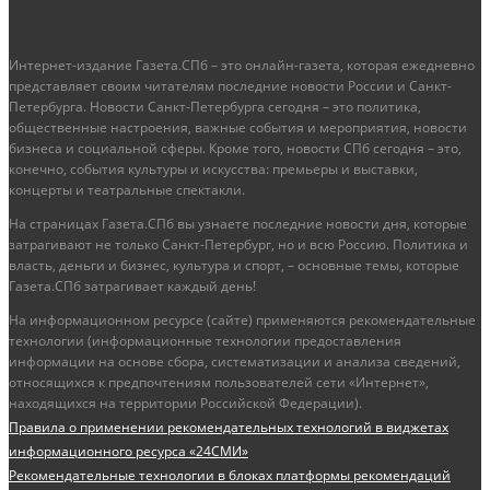
Интернет-издание Газета.СПб – это онлайн-газета, которая ежедневно
представляет своим читателям последние новости России и Санкт-
Петербурга. Новости Санкт-Петербурга сегодня – это политика,
общественные настроения, важные события и мероприятия, новости
бизнеса и социальной сферы. Кроме того, новости СПб сегодня – это,
конечно, события культуры и искусства: премьеры и выставки,
концерты и театральные спектакли.
На страницах Газета.СПб вы узнаете последние новости дня, которые
затрагивают не только Санкт-Петербург, но и всю Россию. Политика и
власть, деньги и бизнес, культура и спорт, – основные темы, которые
Газета.СПб затрагивает каждый день!
На информационном ресурсе (сайте) применяются рекомендательные
технологии (информационные технологии предоставления
информации на основе сбора, систематизации и анализа сведений,
относящихся к предпочтениям пользователей сети «Интернет»,
находящихся на территории Российской Федерации).
Правила о применении рекомендательных технологий в виджетах
информационного ресурса «24СМИ»
Рекомендательные технологии в блоках платформы рекомендаций