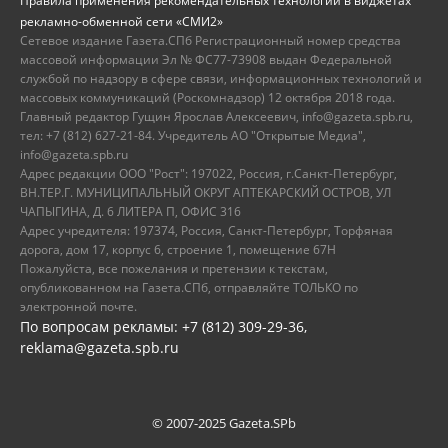
Правила применения рекомендательных технологий в виджетах
рекламно-обменной сети «СМИ2»
Сетевое издание Газета.СПб Регистрационный номер средства
массовой информации Эл № ФС77-73908 выдан Федеральной
службой по надзору в сфере связи, информационных технологий и
массовых коммуникаций (Роскомнадзор) 12 октября 2018 года.
Главный редактор Гущин Ярослав Алексеевич, info@gazeta.spb.ru,
тел: +7 (812) 627-21-84. Учредитель АО "Открытые Медиа",
info@gazeta.spb.ru
Адрес редакции ООО "Рост": 197022, Россия, г.Санкт-Петербург,
ВН.ТЕР.Г. МУНИЦИПАЛЬНЫЙ ОКРУГ АПТЕКАРСКИЙ ОСТРОВ, УЛ
ЧАПЫГИНА, Д. 6 ЛИТЕРА П, ОФИС 316
Адрес учредителя: 197374, Россия, Санкт-Петербург, Торфяная
дорога, дом 17, корпус 6, строение 1, помещение 67Н
Пожалуйста, все пожелания и претензии к текстам,
опубликованном на Газета.СПб, отправляйте ТОЛЬКО по
электронной почте.
По вопросам рекламы: +7 (812) 309-29-36,
reklama@gazeta.spb.ru
© 2007-2025 Gazeta.SPb