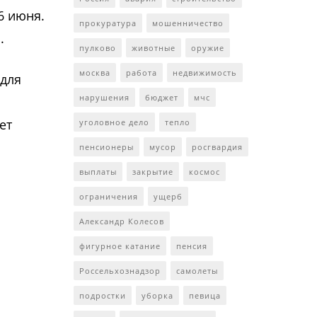
6 июня.
прокуратура
мошенничество
.
пулково
животные
оружие
москва
работа
недвижимость
 для
нарушения
бюджет
мчс
ет
уголовное дело
тепло
пенсионеры
мусор
росгвардия
выплаты
закрытие
космос
ограничения
ущерб
Александр Колесов
фигурное катание
пенсия
Россельхознадзор
самолеты
подростки
уборка
певица