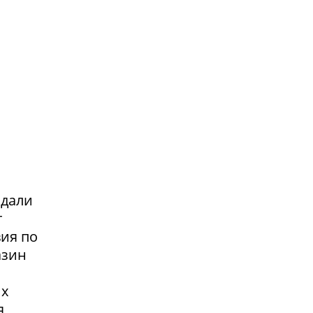
адали
т
вия по
азин
их
я