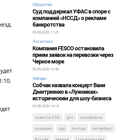
Общество
Суд поддержал УФАС в споре с
компанией «НССД» о рекламе
езд.
банкротства
05.08.2026 11:25
Логистика
Компания FESCO остановила
прием заявок на перевозки через
Черное море
05.08.2026 15:46
удет
Звезды
:10.
Собчак назвала концерт Вани
Дмитриенко в «Лужниках»
историческим для шоу-бизнеса
05.08.2026 14:14
удет
новости СПб
дтп
ленобласть
полиция
суд
погода
петербург
Россия
авария
строительство