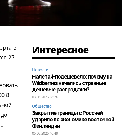
Интересное
орта в
ся 27
Новости
Налетай-подешевело: почему на
Wildberries начались странные
твовать
дешевые распродажи?
00 8
03.08.2026 18:26
ьной
Общество
Закрытие границы с Россией
 до
ударило по экономике восточной
го
Финляндии
06.08.2026 16:49