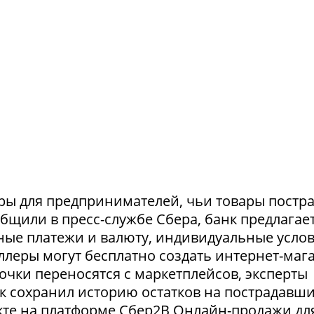
ры для предпринимателей, чьи товары постр
ообщили в пресс-службе Сбера, банк предлагае
ные платежи и валюту, индивидуальные усло
селлеры могут бесплатно создать интернет-маг
очки переносятся с маркетплейсов, эксперты
нк сохранил историю остатков на пострадавш
укте на платформе Сбер2В Онлайн-продажи дл