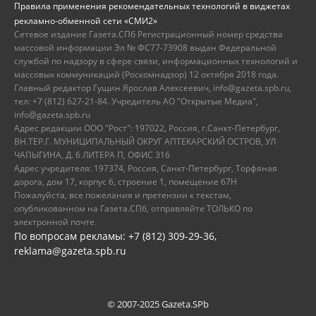
Правила применения рекомендательных технологий в виджетах
рекламно-обменной сети «СМИ2»
Сетевое издание Газета.СПб Регистрационный номер средства
массовой информации Эл № ФС77-73908 выдан Федеральной
службой по надзору в сфере связи, информационных технологий и
массовых коммуникаций (Роскомнадзор) 12 октября 2018 года.
Главный редактор Гущин Ярослав Алексеевич, info@gazeta.spb.ru,
тел: +7 (812) 627-21-84. Учредитель АО "Открытые Медиа",
info@gazeta.spb.ru
Адрес редакции ООО "Рост": 197022, Россия, г.Санкт-Петербург,
ВН.ТЕР.Г. МУНИЦИПАЛЬНЫЙ ОКРУГ АПТЕКАРСКИЙ ОСТРОВ, УЛ
ЧАПЫГИНА, Д. 6 ЛИТЕРА П, ОФИС 316
Адрес учредителя: 197374, Россия, Санкт-Петербург, Торфяная
дорога, дом 17, корпус 6, строение 1, помещение 67Н
Пожалуйста, все пожелания и претензии к текстам,
опубликованном на Газета.СПб, отправляйте ТОЛЬКО по
электронной почте.
По вопросам рекламы: +7 (812) 309-29-36,
reklama@gazeta.spb.ru
© 2007-2025 Gazeta.SPb